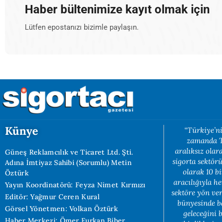
Haber bültenimize kayıt olmak için
Lütfen epostanızı bizimle paylaşın.
Künye
“Türkiye’ni
zamanda Tü
aralıksız ola
Güneş Reklamcılık ve Ticaret Ltd. Şti.
sigorta sektörü
Adına İmtiyaz Sahibi (Sorumlu) Metin
olarak 10 b
Öztürk
aracılığıyla h
Yayın Koordinatörü: Feyza Nimet Kırmızı
sektöre yön ve
Editör: Yağmur Ceren Kural
bünyesinde b
Görsel Yönetmen: Volkan Öztürk
geleceğini 
Haber Merkezi: Ömer Furkan Biber