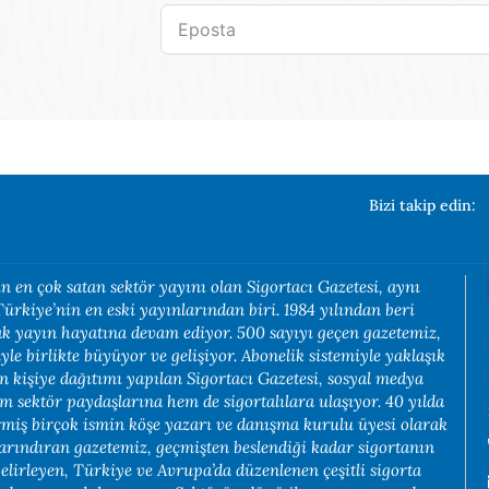
Bizi takip edin:
n en çok satan sektör yayını olan Sigortacı Gazetesi, aynı
rkiye’nin en eski yayınlarından biri. 1984 yılından beri
rak yayın hayatına devam ediyor. 500 sayıyı geçen gazetemiz,
yle birlikte büyüyor ve gelişiyor. Abonelik sistemiyle yaklaşık
in kişiye dağıtımı yapılan Sigortacı Gazetesi, sosyal medya
em sektör paydaşlarına hem de sigortalılara ulaşıyor. 40 yılda
rmiş birçok ismin köşe yazarı ve danışma kurulu üyesi olarak
arındıran gazetemiz, geçmişten beslendiği kadar sigortanın
belirleyen, Türkiye ve Avrupa’da düzenlenen çeşitli sigorta