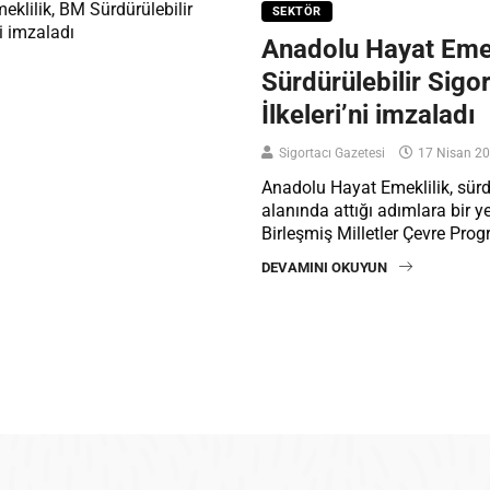
SEKTÖR
Anadolu Hayat Emek
Sürdürülebilir Sigor
İlkeleri’ni imzaladı
Sigortacı Gazetesi
17 Nisan 2
Anadolu Hayat Emeklilik, sürdü
alanında attığı adımlara bir y
Birleşmiş Milletler Çevre Pro
DEVAMINI OKUYUN