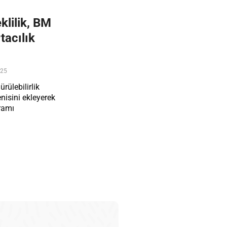
lilik, BM
tacılık
025
rülebilirlik
enisini ekleyerek
gramı