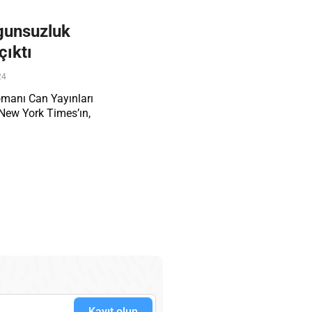
gunsuzluk
çıktı
24
manı Can Yayınları
 New York Times’ın,
Kayıt olun