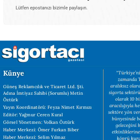
Lütfen epostanızı bizimle paylaşın.
Künye
“Türkiye’ni
zamanda Tü
aralıksız ola
Güneş Reklamcılık ve Ticaret Ltd. Şti.
sigorta sektörü
Adına İmtiyaz Sahibi (Sorumlu) Metin
olarak 10 b
Öztürk
aracılığıyla h
Yayın Koordinatörü: Feyza Nimet Kırmızı
sektöre yön ve
Editör: Yağmur Ceren Kural
bünyesinde b
Görsel Yönetmen: Volkan Öztürk
geleceğini 
Haber Merkezi: Ömer Furkan Biber
etkinliklerin
Haber Merkezi: Selim Yılmaz
köprü kuran