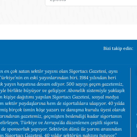
Bizi takip edin:
n en çok satan sektör yayını olan Sigortacı Gazetesi, aynı
rkiye’nin en eski yayınlarından biri. 1984 yılından beri
rak yayın hayatına devam ediyor. 500 sayıyı geçen gazetemiz,
yle birlikte büyüyor ve gelişiyor. Abonelik sistemiyle yaklaşık
in kişiye dağıtımı yapılan Sigortacı Gazetesi, sosyal medya
em sektör paydaşlarına hem de sigortalılara ulaşıyor. 40 yılda
rmiş birçok ismin köşe yazarı ve danışma kurulu üyesi olarak
arındıran gazetemiz, geçmişten beslendiği kadar sigortanın
belirleyen, Türkiye ve Avrupa’da düzenlenen çeşitli sigorta
e de sponsorluk yapıyor. Sektörün dünü ile yarını arasından
 Sigortacı Gazetesi, 40 yıldır sektörün nabzını tutuyor.”