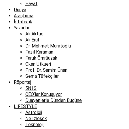
Hayat
Dünya
Araştırma
İstatistik
Yazarlar
Ali Aktuğ
Ali Erül
Dr. Mehmet Muratoğlu
Fazıl Karaman
Faruk Ömrüuzak
Okan Utkueri
Prof. Dr. Samim Ünan
Sema Tüfekçiler
Röportaj
5N1S
CEO’lar Konuşuyor
Duayenlerle Dünden Bugüne
LIFESTYLE
Astroloji
Ne İzlesek
Teknoloji