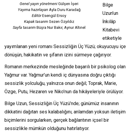
Genel yayın yönetmeni
Gülşen İşeri
Bilge
Yayıma hazırlayan
Ayla Duru Karadağ
Uzun’un
Editör
Esengül Ersoy
İnkılâp
Kapak tasarım
Sezen Özyıldız
Sayfa tasarım
Büşra Nur Bakır, Aynur Altınel
Kitabevi
etiketiyle
yayımlanan yeni romanı Sessizliğin Üç Yüzü; okuyucuyu içe
dönüşün, hakikatin ve şifanın izini sürmeye çağırıyor.
Romanın merkezinde mesleğinde başarılı bir psikolog olan
Yağmur var. Yağmur’un kendi iç dünyasına doğru çıktığı
sessizlik yolculuğu, yalnızca onun değil; Toprak, Marie,
Özge, Putu, Hezaren ve Niko’nun da hikâyeleriyle örülüyor.
Bilge Uzun, Sessizliğin Üç Yüzü’nde; günümüz insanının
dikkatini dağıtan ses kalabalığını, anlamdan yoksun iletişim
biçimlerini sorgularken, gerçek bağlantının içsel bir
sessizlikle mümkün olduğunu hatırlatıyor.