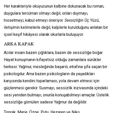
Her karakteriyle okuyucunun kalbine dokunacak bu roman,
duygulara tercüman olmayı değil; onları duymayı,
hissetmeyi, kabul etmeyi öneriyor.
Sessizliğin Üç Yüzü
,
iletişimin kelimelerle değil, kalplerle kurulduğunu anlatan bir
içsel keşif hikâyesi olarak okurlarla buluşuyor.
ARKA KAPAK
Acılar insanı bazen çığlıklara, bazen de sessizliğe boğar.
Hayat konuşmanın kifayetsiz olduğu zamanlara sürükler
herkesi. Yağmur, mesleğinde başarılı, etrafına şifa saçan bir
psikologdur. Ama bazen psikologların da yaşadıkları
karşısında kendini toparlaması, yola devam etmesi için
güçlenmesi gerekir. Susmayı, sessizlik inzivasında içindeki
sesi yeniden bulmayı, onunla konuşabilmeyi amaçlar. Üstelik
sessizliğe gömülen sadece Yağmur da değildir.
Toprak, Marie, Özge, Putu, Hezaren ve Niko…