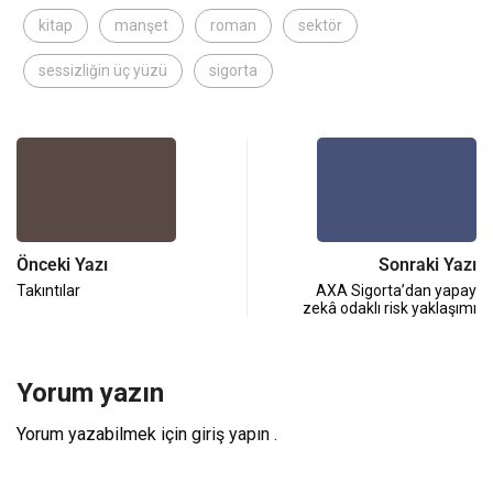
kitap
manşet
roman
sektör
sessizliğin üç yüzü
sigorta
Önceki Yazı
Sonraki Yazı
Takıntılar
AXA Sigorta’dan yapay
zekâ odaklı risk yaklaşımı
Yorum yazın
Yorum yazabilmek için
giriş yapın
.