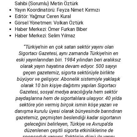
Sahibi (Sorumlu) Metin Öztürk
Yayın Koordinatörü: Feyza Nimet Kırmızı
Editör: Yağmur Ceren Kural
Görsel Yönetmen: Volkan Öztürk
Haber Merkezi: Ömer Furkan Biber
Haber Merkezi: Selim Yılmaz
“Türkiye’nin en çok satan sektör yayını olan
Sigortacı Gazetesi, aynı zamanda Türkiye’nin en
eski yayınlarından biri. 1984 yılından beri aralıksız
olarak yayın hayatına devam ediyor. 500 sayıyı
geçen gazetemiz, sigorta sektörüyle birlikte
büyüyor ve gelişiyor. Abonelik sistemiyle yaklaşık
olarak 10 bin kişiye dağıtımı yapılan Sigortacı
Gazetesi, sosyal medya aracılığıyla hem sektör
paydaşlarına hem de sigortalılara ulaşıyor. 40 yılda
sektöre yön vermiş birçok ismin köşe yazarı ve
danışma kurulu üyesi olarak bünyesinde barındıran
gazetemiz, geçmişten beslendiği kadar sigortanın
geleceğini belirleyen, Türkiye ve Avrupa’da
düzenlenen çeşitli sigorta etkinliklerine de
sponsorluk yapıyor. Sektörün dünü ile yarını