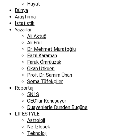
Hayat
Dünya
Araştırma
İstatistik
Yazarlar
Ali Aktuğ
Ali Erül
Dr. Mehmet Muratoğlu
Fazıl Karaman
Faruk Ömrüuzak
Okan Utkueri
Prof. Dr. Samim Ünan
Sema Tüfekçiler
Röportaj
5N1S
CEO’lar Konuşuyor
Duayenlerle Dünden Bugüne
LIFESTYLE
Astroloji
Ne İzlesek
Teknoloji