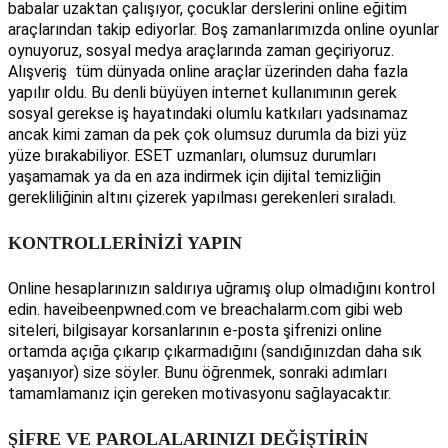
babalar uzaktan çalışıyor, çocuklar derslerini online eğitim
araçlarından takip ediyorlar. Boş zamanlarımızda online oyunlar
oynuyoruz, sosyal medya araçlarında zaman geçiriyoruz.
Alışveriş tüm dünyada online araçlar üzerinden daha fazla
yapılır oldu. Bu denli büyüyen internet kullanımının gerek
sosyal gerekse iş hayatındaki olumlu katkıları yadsınamaz
ancak kimi zaman da pek çok olumsuz durumla da bizi yüz
yüze bırakabiliyor. ESET uzmanları, olumsuz durumları
yaşamamak ya da en aza indirmek için dijital temizliğin
gerekliliğinin altını çizerek yapılması gerekenleri sıraladı.
KONTROLLERİNİZİ YAPIN
Online hesaplarınızın saldırıya uğramış olup olmadığını kontrol
edin. haveibeenpwned.com ve br
eachalarm.com gibi web
siteleri, bilgisayar korsanlarının e-posta şifrenizi online
ortamda açığa çıkarıp çıkarmadığını (sandığınızdan daha sık
yaşanıyor) size söyler. Bunu öğrenmek, sonraki adımları
tamamlamanız için gereken motivasyonu sağlayacaktır.
ŞİFRE VE PAROLALARINIZI DEĞİŞTİRİN