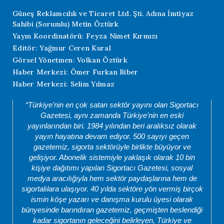
Güneş Reklamcılık ve Ticaret Ltd. Şti. Adına İmtiyaz
Sahibi (Sorumlu) Metin Öztürk
Yayın Koordinatörü: Feyza Nimet Kırmızı
Editör: Yağmur Ceren Kural
Görsel Yönetmen: Volkan Öztürk
Haber Merkezi: Ömer Furkan Biber
Haber Merkezi: Selim Yılmaz
“Türkiye’nin en çok satan sektör yayını olan Sigortacı
Gazetesi, aynı zamanda Türkiye’nin en eski
yayınlarından biri. 1984 yılından beri aralıksız olarak
yayın hayatına devam ediyor. 500 sayıyı geçen
gazetemiz, sigorta sektörüyle birlikte büyüyor ve
gelişiyor. Abonelik sistemiyle yaklaşık olarak 10 bin
kişiye dağıtımı yapılan Sigortacı Gazetesi, sosyal
medya aracılığıyla hem sektör paydaşlarına hem de
sigortalılara ulaşıyor. 40 yılda sektöre yön vermiş birçok
ismin köşe yazarı ve danışma kurulu üyesi olarak
bünyesinde barındıran gazetemiz, geçmişten beslendiği
kadar sigortanın geleceğini belirleyen, Türkiye ve