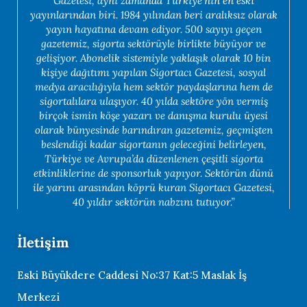
Gazetesi, aynı zamanda Türkiye’nin en eski
yayınlarından biri. 1984 yılından beri aralıksız olarak
yayın hayatına devam ediyor. 500 sayıyı geçen
gazetemiz, sigorta sektörüyle birlikte büyüyor ve
gelişiyor. Abonelik sistemiyle yaklaşık olarak 10 bin
kişiye dağıtımı yapılan Sigortacı Gazetesi, sosyal
medya aracılığıyla hem sektör paydaşlarına hem de
sigortalılara ulaşıyor. 40 yılda sektöre yön vermiş
birçok ismin köşe yazarı ve danışma kurulu üyesi
olarak bünyesinde barındıran gazetemiz, geçmişten
beslendiği kadar sigortanın geleceğini belirleyen,
Türkiye ve Avrupa’da düzenlenen çeşitli sigorta
etkinliklerine de sponsorluk yapıyor. Sektörün dünü
ile yarını arasından köprü kuran Sigortacı Gazetesi,
40 yıldır sektörün nabzını tutuyor.”
İletişim
Eski Büyükdere Caddesi No:37 Kat:5 Maslak İş
Merkezi