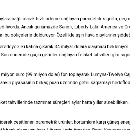
olaylara bağlı olarak hızlı ödeme sağlayan parametrik sigorta, ge
h ediliyordu. Ancak günümüzde Sanofi, Liberty Latin America ve Gre
ı bu poliçelerle dolduruyor. Özellikle aşırı hava olaylarının şidde
neredeyse iki katına çıkarak 34 milyar dolara ulaşması bekleniyo
Son dönemde güçlü getiriler sağlayan felaket tahvilleri gibi sigor
5 milyon euro (99 milyon dolar) fon toplayarak Lumyna-Twelve Cap
tahvili piyasasının birkaç puan üzerinde getiri sağlamayı hedefledi
et tahvillerinde tazminat süreçleri aylar hatta yıllar sürebilirken,
iderek çeşitlenen parametrik ürünler; hortumlara karşı güneş enerji