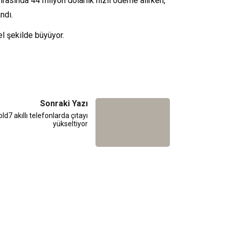
onrasında 44 milyon dolarlık hızlı ödeme alırken,
ndı.
el şekilde büyüyor.
Sonraki Yazı
7 akıllı telefonlarda çıtayı
yükseltiyor