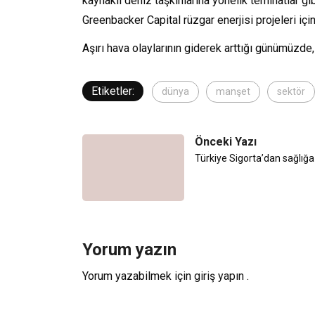
kaynaklı deniz taşkınlarına yönelik teminatlar gi
Greenbacker Capital rüzgar enerjisi projeleri i
Aşırı hava olaylarının giderek arttığı günümüzde,
Etiketler:
dünya
manşet
sektör
Önceki Yazı
Türkiye Sigorta’dan sağlığa
Yorum yazın
Yorum yazabilmek için
giriş yapın
.