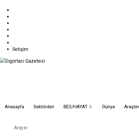
Skip
6 Ağustos 2026
to
content
İletişim
Anasayfa
Sektörden
BES/HAYAT
Dünya
Araştı