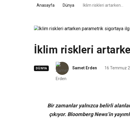
Anasayfa
Dünya
İklim riskleri artarken…
İklim riskleri artar
Samet Erden
16 Temmuz 
DÜNYA
Bir zamanlar yalnızca belirli alanla
çıkıyor. Bloomberg News’in yayımla