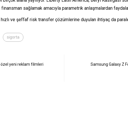
bi birçok alana yayılıyor. Liberty Latin America, Beryl Kasırgası s
çin finansman sağlamak amacıyla parametrik anlaşmalardan faydala
 hızlı ve şeffaf risk transfer çözümlerine duyulan ihtiyaç da paral
sigorta
 özel yeni reklam filmleri
Samsung Galaxy Z Fold