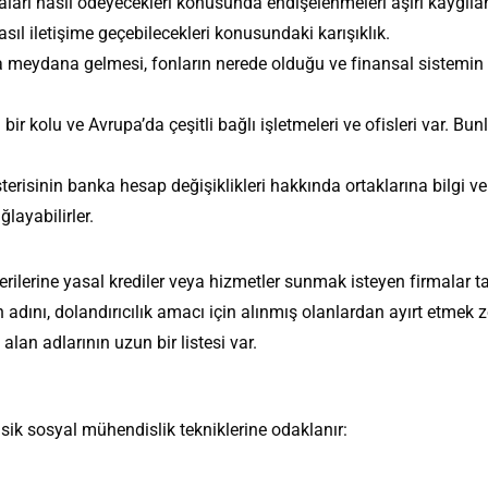
raları nasıl ödeyecekleri konusunda endişelenmeleri aşırı kaygıla
sıl iletişime geçebilecekleri konusundaki karışıklık.
ra meydana gelmesi, fonların nerede olduğu ve finansal sistemi
i bir kolu ve Avrupa’da çeşitli bağlı işletmeleri ve ofisleri var. Bu
isinin banka hesap değişiklikleri hakkında ortaklarına bilgi ve
ğlayabilirler.
ilerine yasal krediler veya hizmetler sunmak isteyen firmalar t
 adını, dolandırıcılık amacı için alınmış olanlardan ayırt etmek 
lan adlarının uzun bir listesi var.
asik sosyal mühendislik tekniklerine odaklanır: