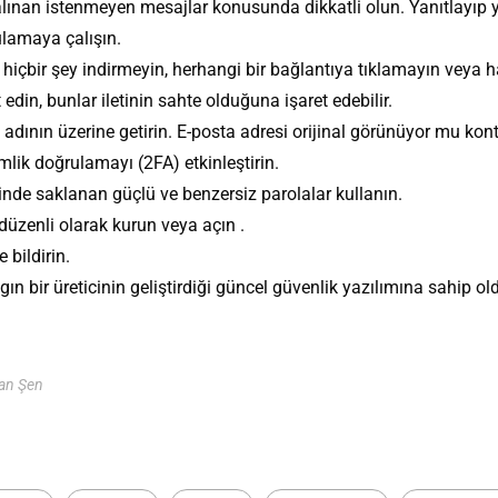
alınan istenmeyen mesajlar konusunda dikkatli olun. Yanıtlayı
lamaya çalışın.
içbir şey indirmeyin, herhangi bir bağlantıya tıklamayın veya has
 edin, bunlar iletinin sahte olduğuna işaret edebilir.
dının üzerine getirin. E-posta adresi orijinal görünüyor mu kont
imlik doğrulamayı (2FA) etkinleştirin.
sinde saklanan güçlü ve benzersiz parolalar kullanın.
düzenli olarak kurun veya açın .
 bildirin.
ın bir üreticinin geliştirdiği güncel güvenlik yazılımına sahip 
can Şen