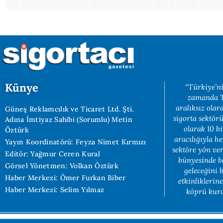
Künye
“Türkiye’ni
zamanda Tü
aralıksız ola
Güneş Reklamcılık ve Ticaret Ltd. Şti.
sigorta sektörü
Adına İmtiyaz Sahibi (Sorumlu) Metin
olarak 10 b
Öztürk
aracılığıyla h
Yayın Koordinatörü: Feyza Nimet Kırmızı
sektöre yön ve
Editör: Yağmur Ceren Kural
bünyesinde b
Görsel Yönetmen: Volkan Öztürk
geleceğini 
Haber Merkezi: Ömer Furkan Biber
etkinliklerin
Haber Merkezi: Selim Yılmaz
köprü kuran