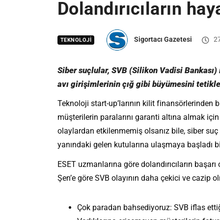
Dolandırıcıların hay
Sigortacı Gazetesi
27
TEKNOLOJI
Siber suçlular, SVB (Silikon Vadisi Bankası)
avı girişimlerinin çığ gibi büyümesini tetik
Teknoloji start-up’larının kilit finansörlerinde
müşterilerin paralarını garanti altına almak içi
olaylardan etkilenmemiş olsanız bile, siber suç r
yanındaki gelen kutularına ulaşmaya başladı bi
ESET uzmanlarına göre dolandırıcıların başarı o
Şen’e göre SVB olayının daha çekici ve cazip olm
Çok paradan bahsediyoruz: SVB iflas ettiğ