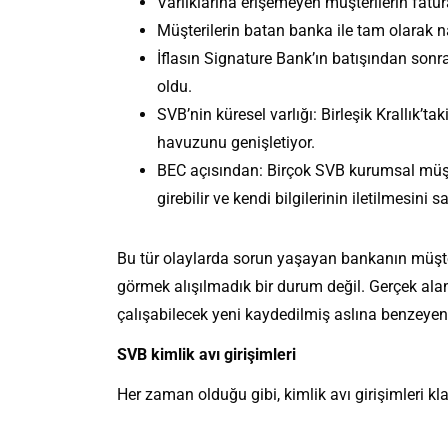
Varlıklarına erişemeyen müşterilerin fatu
Müşterilerin batan banka ile tam olarak na
İflasın Signature Bank’ın batışından son
oldu.
SVB’nin küresel varlığı: Birleşik Krallık’tak
havuzunu genişletiyor.
BEC açısından: Birçok SVB kurumsal müşter
girebilir ve kendi bilgilerinin iletilmesini sa
Bu tür olaylarda sorun yaşayan bankanın müşter
görmek alışılmadık bir durum değil. Gerçek alan
çalışabilecek yeni kaydedilmiş aslına benzeyen a
SVB kimlik avı girişimleri
Her zaman olduğu gibi, kimlik avı girişimleri kl