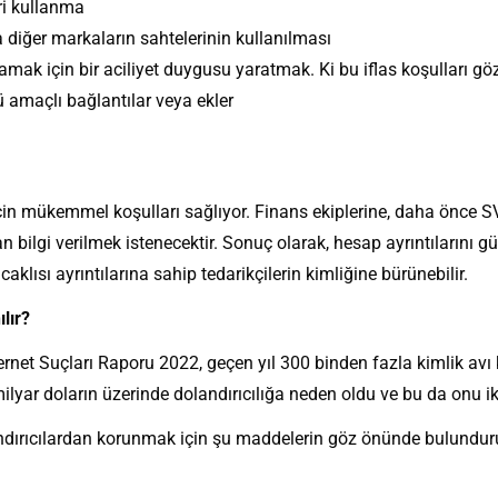
ri kullanma
diğer markaların sahtelerinin kullanılması
mak için bir aciliyet duygusu yaratmak. Ki bu iflas koşulları gö
 amaçlı bağlantılar veya ekler
çin mükemmel koşulları sağlıyor. Finans ekiplerine, daha önce S
an bilgi verilmek istenecektir. Sonuç olarak, hesap ayrıntılarını 
caklısı ayrıntılarına sahip tedarikçilerin kimliğine bürünebilir.
lır?
ernet Suçları Raporu 2022, geçen yıl 300 binden fazla kimlik avı 
milyar doların üzerinde dolandırıcılığa neden oldu ve bu da onu ik
dırıcılardan korunmak için şu maddelerin göz önünde bulunduru