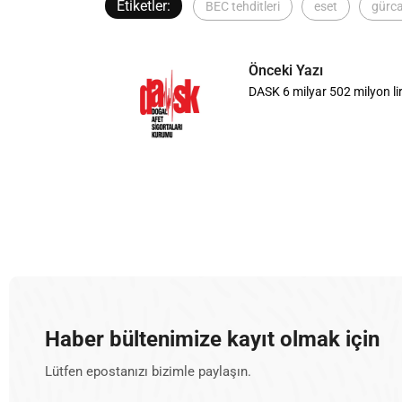
Etiketler:
BEC tehditleri
eset
gürc
Önceki Yazı
DASK 6 milyar 502 milyon l
Haber bültenimize kayıt olmak için
Lütfen epostanızı bizimle paylaşın.