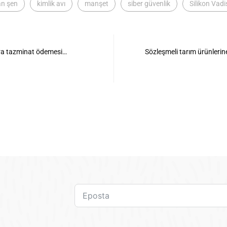
an şen
kimlik avı
manşet
siber güvenlik
Silikon Vadi
ira tazminat ödemesi…
Sözleşmeli tarım ürünlerine