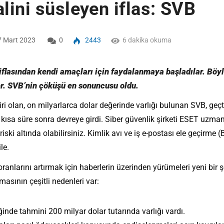
alini süsleyen iflas: SVB
 Mart 2023
0
2443
6 dakika okuma
 iflasından kendi amaçları için faydalanmaya başladılar. Böyl
ler. SVB’nin çöküşü en sonuncusu oldu.
n biri olan, on milyarlarca dolar değerinde varlığı bulunan SVB, ge
n kısa süre sonra devreye girdi. Siber güvenlik şirketi ESET uzman
iski altında olabilirsiniz. Kimlik avı ve iş e-postası ele geçirme 
le.
ranlarını artırmak için haberlerin üzerinden yürümeleri yeni bi
asının çeşitli nedenleri var:
inde tahmini 200 milyar dolar tutarında varlığı vardı.