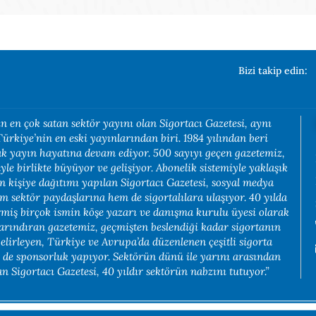
Bizi takip edin:
n en çok satan sektör yayını olan Sigortacı Gazetesi, aynı
rkiye’nin en eski yayınlarından biri. 1984 yılından beri
rak yayın hayatına devam ediyor. 500 sayıyı geçen gazetemiz,
yle birlikte büyüyor ve gelişiyor. Abonelik sistemiyle yaklaşık
in kişiye dağıtımı yapılan Sigortacı Gazetesi, sosyal medya
em sektör paydaşlarına hem de sigortalılara ulaşıyor. 40 yılda
rmiş birçok ismin köşe yazarı ve danışma kurulu üyesi olarak
arındıran gazetemiz, geçmişten beslendiği kadar sigortanın
belirleyen, Türkiye ve Avrupa’da düzenlenen çeşitli sigorta
e de sponsorluk yapıyor. Sektörün dünü ile yarını arasından
 Sigortacı Gazetesi, 40 yıldır sektörün nabzını tutuyor.”