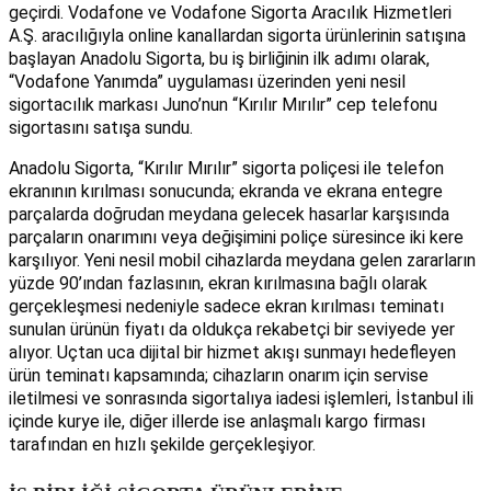
geçirdi. Vodafone ve Vodafone Sigorta Aracılık Hizmetleri
A.Ş. aracılığıyla online kanallardan sigorta ürünlerinin satışına
başlayan Anadolu Sigorta, bu iş birliğinin ilk adımı olarak,
“Vodafone Yanımda” uygulaması üzerinden yeni nesil
sigortacılık markası Juno’nun “Kırılır Mırılır” cep telefonu
sigortasını satışa sundu.
Anadolu Sigorta, “Kırılır Mırılır” sigorta poliçesi ile telefon
ekranının kırılması sonucunda; ekranda ve ekrana entegre
parçalarda doğrudan meydana gelecek hasarlar karşısında
parçaların onarımını veya değişimini poliçe süresince iki kere
karşılıyor. Yeni nesil mobil cihazlarda meydana gelen zararların
yüzde 90’ından fazlasının, ekran kırılmasına bağlı olarak
gerçekleşmesi nedeniyle sadece ekran kırılması teminatı
sunulan ürünün fiyatı da oldukça rekabetçi bir seviyede yer
alıyor. Uçtan uca dijital bir hizmet akışı sunmayı hedefleyen
ürün teminatı kapsamında; cihazların onarım için servise
iletilmesi ve sonrasında sigortalıya iadesi işlemleri, İstanbul ili
içinde kurye ile, diğer illerde ise anlaşmalı kargo firması
tarafından en hızlı şekilde gerçekleşiyor.