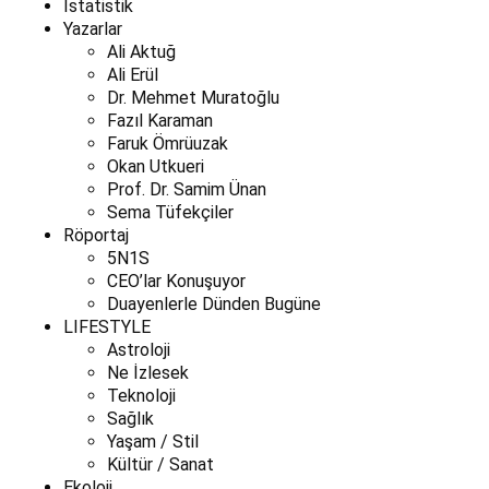
İstatistik
Yazarlar
Ali Aktuğ
Ali Erül
Dr. Mehmet Muratoğlu
Fazıl Karaman
Faruk Ömrüuzak
Okan Utkueri
Prof. Dr. Samim Ünan
Sema Tüfekçiler
Röportaj
5N1S
CEO’lar Konuşuyor
Duayenlerle Dünden Bugüne
LIFESTYLE
Astroloji
Ne İzlesek
Teknoloji
Sağlık
Yaşam / Stil
Kültür / Sanat
Ekoloji