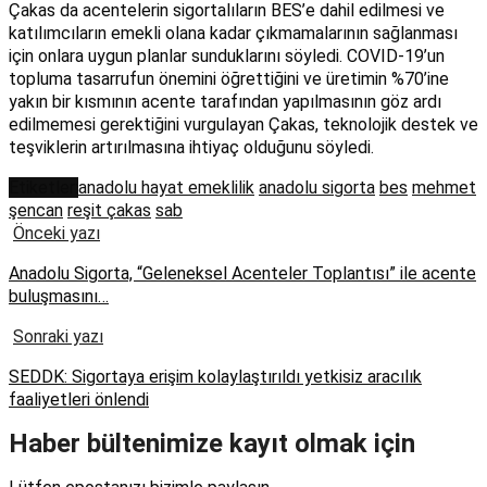
Çakas da acentelerin sigortalıların BES’e dahil edilmesi ve
katılımcıların emekli olana kadar çıkmamalarının sağlanması
için onlara uygun planlar sunduklarını söyledi. COVID-19’un
topluma tasarrufun önemini öğrettiğini ve üretimin %70’ine
yakın bir kısmının acente tarafından yapılmasının göz ardı
edilmemesi gerektiğini vurgulayan Çakas, teknolojik destek ve
teşviklerin artırılmasına ihtiyaç olduğunu söyledi.
Etiketler:
anadolu hayat emeklilik
anadolu sigorta
bes
mehmet
şencan
reşit çakas
sab
Önceki yazı
Anadolu Sigorta, “Geleneksel Acenteler Toplantısı” ile acente
buluşmasını…
Sonraki yazı
SEDDK: Sigortaya erişim kolaylaştırıldı yetkisiz aracılık
faaliyetleri önlendi
Haber bültenimize kayıt olmak için