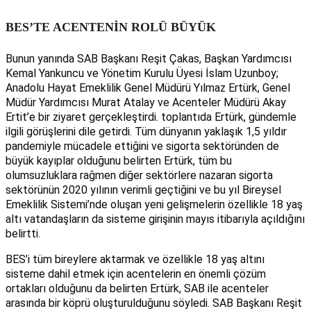
BES’TE ACENTENİN ROLÜ BÜYÜK
Bunun yanında SAB Başkanı Reşit Çakas, Başkan Yardımcısı
Kemal Yankuncu ve Yönetim Kurulu Üyesi İslam Uzunboy;
Anadolu Hayat Emeklilik Genel Müdürü Yılmaz Ertürk, Genel
Müdür Yardımcısı Murat Atalay ve Acenteler Müdürü Akay
Ertit’e bir ziyaret gerçekleştirdi. toplantıda Ertürk, gündemle
ilgili görüşlerini dile getirdi. Tüm dünyanın yaklaşık 1,5 yıldır
pandemiyle mücadele ettiğini ve sigorta sektöründen de
büyük kayıplar olduğunu belirten Ertürk, tüm bu
olumsuzluklara rağmen diğer sektörlere nazaran sigorta
sektörünün 2020 yılının verimli geçtiğini ve bu yıl Bireysel
Emeklilik Sistemi’nde oluşan yeni gelişmelerin özellikle 18 yaş
altı vatandaşların da sisteme girişinin mayıs itibarıyla açıldığını
belirtti.
BES’i tüm bireylere aktarmak ve özellikle 18 yaş altını
sisteme dahil etmek için acentelerin en önemli çözüm
ortakları olduğunu da belirten Ertürk, SAB ile acenteler
arasında bir köprü oluşturulduğunu söyledi. SAB Başkanı Reşit