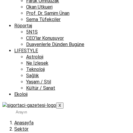
Faruk Ömrüuzak
Okan Utkueri
Prof. Dr. Samim Ünan
Sema Tüfekçiler
Röportaj
5N1S
CEO’lar Konuşuyor
Duayenlerle Dünden Bugüne
LIFESTYLE
Astroloji
Ne İzlesek
Teknoloji
Sağlık
Yaşam / Stil
Kültür / Sanat
Ekoloji
X
Anasayfa
Sektör