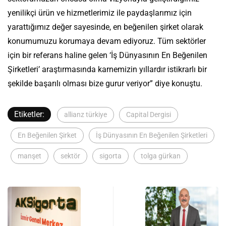
yenilikçi ürün ve hizmetlerimiz ile paydaşlarımız için
yarattığımız değer sayesinde, en beğenilen şirket olarak
konumumuzu korumaya devam ediyoruz. Tüm sektörler
için bir referans haline gelen ‘İş Dünyasının En Beğenilen
Şirketleri’ araştırmasında karnemizin yıllardır istikrarlı bir
şekilde başarılı olması bize gurur veriyor” diye konuştu.
Etiketler:
allianz türkiye
Capital Dergisi
En Beğenilen Şirket
İş Dünyasının En Beğenilen Şirketleri
manşet
sektör
sigorta
tolga gürkan