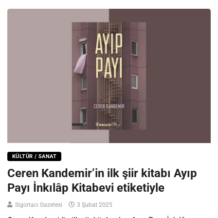
KÜLTÜR / SANAT
Ceren Kandemir’in ilk şiir kitabı Ayıp
Payı İnkılâp Kitabevi etiketiyle
Sigortacı Gazetesi
3 Şubat 2025