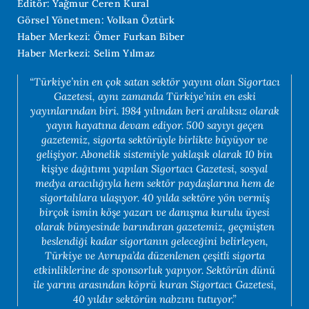
Editör: Yağmur Ceren Kural
Görsel Yönetmen: Volkan Öztürk
Haber Merkezi: Ömer Furkan Biber
Haber Merkezi: Selim Yılmaz
“Türkiye’nin en çok satan sektör yayını olan Sigortacı
Gazetesi, aynı zamanda Türkiye’nin en eski
yayınlarından biri. 1984 yılından beri aralıksız olarak
yayın hayatına devam ediyor. 500 sayıyı geçen
gazetemiz, sigorta sektörüyle birlikte büyüyor ve
gelişiyor. Abonelik sistemiyle yaklaşık olarak 10 bin
kişiye dağıtımı yapılan Sigortacı Gazetesi, sosyal
medya aracılığıyla hem sektör paydaşlarına hem de
sigortalılara ulaşıyor. 40 yılda sektöre yön vermiş
birçok ismin köşe yazarı ve danışma kurulu üyesi
olarak bünyesinde barındıran gazetemiz, geçmişten
beslendiği kadar sigortanın geleceğini belirleyen,
Türkiye ve Avrupa’da düzenlenen çeşitli sigorta
etkinliklerine de sponsorluk yapıyor. Sektörün dünü
ile yarını arasından köprü kuran Sigortacı Gazetesi,
40 yıldır sektörün nabzını tutuyor.”