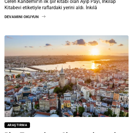
Ceren Kandemir’in ilk şiir kitabı olan Ayıp Payı, İnkılâp
Kitabevi etiketiyle raflardaki yerini aldı. İnkılâ
DEVAMINI OKUYUN
ARAŞTIRMA