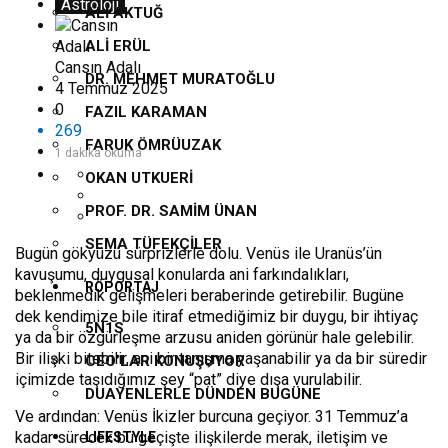
Astroloji
ALI AKTUĞ
ALI ERÜL
Cansın Adalı
DR. MEHMET MURATOĞLU
4 Temmuz 2025
0
FAZIL KARAMAN
269
FARUK ÖMRÜUZAK
1 dakika okuma
OKAN UTKUERI
PROF. DR. SAMIM ÜNAN
SEMA TÜFEKÇILER
Bugün gökyüzü sürprizlerle dolu. Venüs ile Uranüs’ün
kavuşumu, duygusal konularda ani farkındalıkları,
RÖPORTAJ
beklenmedik gelişmeleri beraberinde getirebilir. Bugüne
dek kendimize bile itiraf etmediğimiz bir duygu, bir ihtiyaç
5N1S
ya da bir özgürleşme arzusu aniden görünür hale gelebilir.
Bir ilişki bitebilir, ani bir tanışma yaşanabilir ya da bir süredir
CEO’LAR KONUŞUYOR
içimizde taşıdığımız şey “pat” diye dışa vurulabilir.
DUAYENLERLE DÜNDEN BUGÜNE
Ve ardından: Venüs İkizler burcuna geçiyor. 31 Temmuz’a
kadar sürecek bu geçişte ilişkilerde merak, iletişim ve
LIFESTYLE