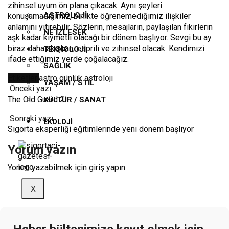
zihinsel uyum ön plana çıkacak. Aynı şeyleri
ASTROLOJI
konuşamadığımız, birlikte öğrenemediğimiz ilişkiler
anlamını yitirebilir. Sözlerin, mesajların, paylaşılan fikirlerin
NE İZLESEK
aşk kadar kıymetli olacağı bir dönem başlıyor. Sevgi bu ay
biraz daha akışkan, esprili ve zihinsel olacak. Kendimizi
TEKNOLOJI
ifade ettiğimiz yerde çoğalacağız.
SAĞLIK
Etiketler:
astro günlük
astroloji
YAŞAM / STIL
Önceki yazı
The Old Guard 2
KÜLTÜR / SANAT
Sonraki yazı
EKOLOJI
Sigorta eksperliği eğitimlerinde yeni dönem başlıyor
Yorum yazın
Yorum yazabilmek için
giriş yapın
.
X