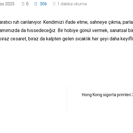
os 2025
0
306
1 dakika okuma
aratıcı ruh canlanıyor. Kendimizi ifade etme, sahneye çıkma, parl
aşamımızda da hissedeceğiz. Bir hobiye gönül vermek, sanatsal 
iraz cesaret, biraz da kalpten gelen sıcaklık her şeyi daha keyifli
Hong Kong sigorta primleri 