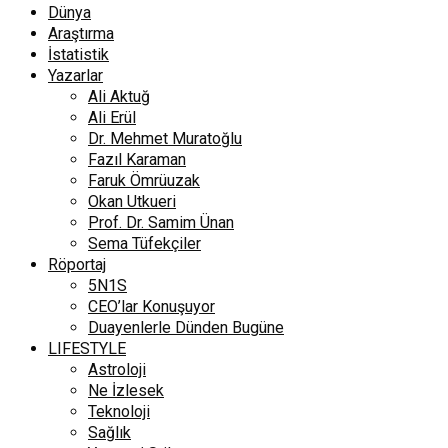
Dünya
Araştırma
İstatistik
Yazarlar
Ali Aktuğ
Ali Erül
Dr. Mehmet Muratoğlu
Fazıl Karaman
Faruk Ömrüuzak
Okan Utkueri
Prof. Dr. Samim Ünan
Sema Tüfekçiler
Röportaj
5N1S
CEO’lar Konuşuyor
Duayenlerle Dünden Bugüne
LIFESTYLE
Astroloji
Ne İzlesek
Teknoloji
Sağlık