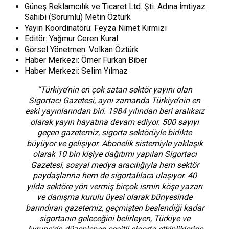
Güneş Reklamcılık ve Ticaret Ltd. Şti. Adına İmtiyaz
Sahibi (Sorumlu) Metin Öztürk
Yayın Koordinatörü: Feyza Nimet Kırmızı
Editör: Yağmur Ceren Kural
Görsel Yönetmen: Volkan Öztürk
Haber Merkezi: Ömer Furkan Biber
Haber Merkezi: Selim Yılmaz
“Türkiye’nin en çok satan sektör yayını olan
Sigortacı Gazetesi, aynı zamanda Türkiye’nin en
eski yayınlarından biri. 1984 yılından beri aralıksız
olarak yayın hayatına devam ediyor. 500 sayıyı
geçen gazetemiz, sigorta sektörüyle birlikte
büyüyor ve gelişiyor. Abonelik sistemiyle yaklaşık
olarak 10 bin kişiye dağıtımı yapılan Sigortacı
Gazetesi, sosyal medya aracılığıyla hem sektör
paydaşlarına hem de sigortalılara ulaşıyor. 40
yılda sektöre yön vermiş birçok ismin köşe yazarı
ve danışma kurulu üyesi olarak bünyesinde
barındıran gazetemiz, geçmişten beslendiği kadar
sigortanın geleceğini belirleyen, Türkiye ve