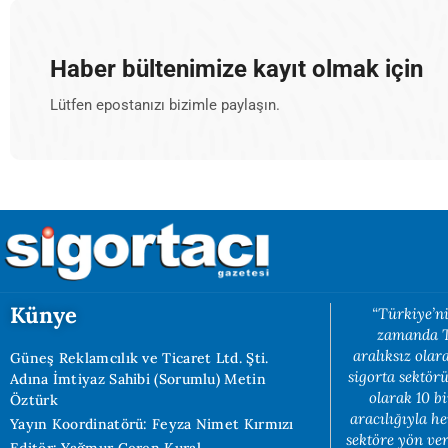
Haber bültenimize kayıt olmak için
Lütfen epostanızı bizimle paylaşın.
Künye
“Türkiye’ni
zamanda Tü
aralıksız ola
Güneş Reklamcılık ve Ticaret Ltd. Şti.
sigorta sektörü
Adına İmtiyaz Sahibi (Sorumlu) Metin
olarak 10 b
Öztürk
aracılığıyla h
Yayın Koordinatörü: Feyza Nimet Kırmızı
sektöre yön ve
Editör: Yağmur Ceren Kural