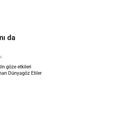
nı da
24
in göze etkileri
nan Dünyagöz Etiler