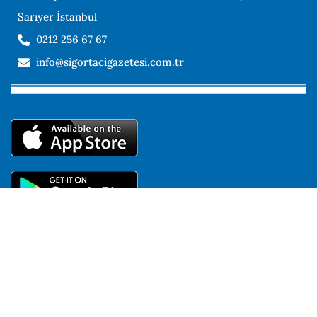
Sarıyer İstanbul
0212 256 67 67
info@sigortacigazetesi.com.tr
Kullanıcı Sözleşmesi
KVKK Aydınlatma Metni
Çerez Politikası
Gizlilik Politikası
Copyright © 2024 Sigortacı Gazetesi – Tüm hakları saklıdır.
https://sigortacigazatesi.com.tr internet sitemizde yer alan tüm
bilgi, döküman, fotoğraf, video, görüntü, metin, vb. tüm içerik izin
alınmadan kullanılamaz.