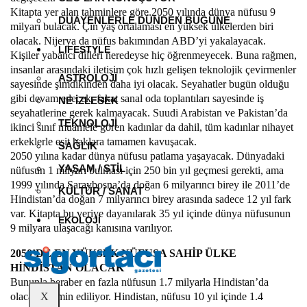
Kitapta yer alan tahminlere göre 2050 yılında dünya nüfusu 9
DUAYENLERLE DÜNDEN BUGÜNE
milyarı bulacak. Çin yaş ortalaması en yüksek ülkelerden biri
olacak. Nijerya da nüfus bakımından ABD’yi yakalayacak.
LIFESTYLE
Kişiler yabancı dilleri neredeyse hiç öğrenmeyecek. Buna rağmen,
insanlar arasındaki iletişim çok hızlı gelişen teknolojik çevirmenler
ASTROLOJI
sayesinde şimdikinden daha iyi olacak. Seyahatler bugün olduğu
gibi devam edecek, fakat sanal oda toplantıları sayesinde iş
NE İZLESEK
seyahatlerine gerek kalmayacak. Suudi Arabistan ve Pakistan’da
TEKNOLOJI
ikinci sınıf muamele gören kadınlar da dahil, tüm kadınlar nihayet
erkeklerle eşit haklara tamamen kavuşacak.
SAĞLIK
2050 yılına kadar dünya nüfusu patlama yaşayacak. Dünyadaki
YAŞAM / STIL
nüfusun 1 milyarı bulması için 250 bin yıl geçmesi gerekti, ama
1999 yılında Saraybosna’da doğan 6 milyarıncı birey ile 2011’de
KÜLTÜR / SANAT
Hindistan’da doğan 7 milyarıncı birey arasında sadece 12 yıl fark
var. Kitapta bu veriye dayanılarak 35 yıl içinde dünya nüfusunun
EKOLOJI
9 milyara ulaşacağı kanısına varılıyor.
2050’DE EN YÜKSEK NÜFUSA SAHİP ÜLKE
HİNDİSTAN OLACAK
Bununla beraber en fazla nüfusun 1.7 milyarla Hindistan’da
olacağı tahmin ediliyor. Hindistan, nüfusu 10 yıl içinde 1.4
X