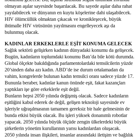
olmayan aşılar sayesinde başarılacak. Bu sayede aşılar daha rahat
yayılabilecek ve dünyanın en kuytu köşelerine dahi ulaşabilecek.
HIV ölümcüllük olmaktan çıkacak ve kronikleşecek, büyük
ihtimalle HIV virüsünün yayılmasını engelleyecek aşı da
bulunmuş olacak.
KADINLAR ERKEKLERLE EŞİT KONUMA GELECEK
Sağlık sektörü gelişirken kadının dünyadaki konumu da gelişecek.
Bugün, kadınların toplumdaki konumu Batı’da bile kötü durumda.
Global ölçekte bakıldığında parlamentolardaki temsilcilerin yüzde
20’sinden daha azı kadın. ABD’de ise durum ortalamadan da
vahim, kongrelerde bulunan kadın temsilci oranı sadece yüzde 17.
Bununla beraber, kadınlar kanun önünde eşit, fakat kazançları
yaptıkları işe göre erkeklerle eşit değil.
Bunların hepsi 2050 yılında değişmiş olacak. Sadece kadınların
eşitliğini kabul ederek de değil, gelişen teknoloji sayesinde ev
işleriyle uğraşılmasının tamamen gereksiz bir hale gelmesinin de
bunda etkisi büyük olacak. Bu işleri yüksek donanımlı robotlar
yapacak. 2050 yılında büyük ölçüde zengin ülkelerdeki büyük
şirketlerin yönetim kurullarının yarısı kadınlardan oluşacak.
2050 yılında insan ilişkileri, insanlar arasındaki iletişim ve bağlılık