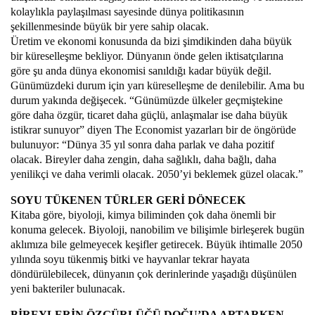
kolaylıkla paylaşılması sayesinde dünya politikasının
şekillenmesinde büyük bir yere sahip olacak.
Üretim ve ekonomi konusunda da bizi şimdikinden daha büyük
bir küreselleşme bekliyor. Dünyanın önde gelen iktisatçılarına
göre şu anda dünya ekonomisi sanıldığı kadar büyük değil.
Günümüzdeki durum için yarı küreselleşme de denilebilir. Ama bu
durum yakında değişecek. “Günümüzde ülkeler geçmiştekine
göre daha özgür, ticaret daha güçlü, anlaşmalar ise daha büyük
istikrar sunuyor” diyen The Economist yazarları bir de öngörüde
bulunuyor: “Dünya 35 yıl sonra daha parlak ve daha pozitif
olacak. Bireyler daha zengin, daha sağlıklı, daha bağlı, daha
yenilikçi ve daha verimli olacak. 2050’yi beklemek güzel olacak.”
SOYU TÜKENEN TÜRLER GERİ DÖNECEK
Kitaba göre, biyoloji, kimya biliminden çok daha önemli bir
konuma gelecek. Biyoloji, nanobilim ve bilişimle birleşerek bugün
aklımıza bile gelmeyecek keşifler getirecek. Büyük ihtimalle 2050
yılında soyu tükenmiş bitki ve hayvanlar tekrar hayata
döndürülebilecek, dünyanın çok derinlerinde yaşadığı düşünülen
yeni bakteriler bulunacak.
BİREYLERİN ÖZGÜRLÜĞÜ DOĞU’DA ARTARKEN