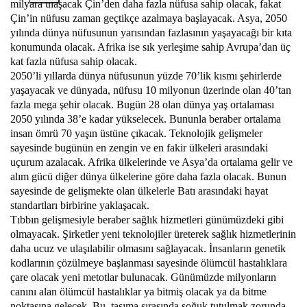
milyara ulaşacak Çin’den daha fazla nüfusa sahip olacak, fakat
Çin’in nüfusu zaman geçtikçe azalmaya başlayacak. Asya, 2050
yılında dünya nüfusunun yarısından fazlasının yaşayacağı bir kıta
konumunda olacak. Afrika ise sık yerleşime sahip Avrupa’dan üç
kat fazla nüfusa sahip olacak.
2050’li yıllarda dünya nüfusunun yüzde 70’lik kısmı şehirlerde
yaşayacak ve dünyada, nüfusu 10 milyonun üzerinde olan 40’tan
fazla mega şehir olacak. Bugün 28 olan dünya yaş ortalaması
2050 yılında 38’e kadar yükselecek. Bununla beraber ortalama
insan ömrü 70 yaşın üstüne çıkacak. Teknolojik gelişmeler
sayesinde bugünün en zengin ve en fakir ülkeleri arasındaki
uçurum azalacak. Afrika ülkelerinde ve Asya’da ortalama gelir ve
alım gücü diğer dünya ülkelerine göre daha fazla olacak. Bunun
sayesinde de gelişmekte olan ülkelerle Batı arasındaki hayat
standartları birbirine yaklaşacak.
Tıbbın gelişmesiyle beraber sağlık hizmetleri günümüzdeki gibi
olmayacak. Şirketler yeni teknolojiler üreterek sağlık hizmetlerinin
daha ucuz ve ulaşılabilir olmasını sağlayacak. İnsanların genetik
kodlarının çözülmeye başlanması sayesinde ölümcül hastalıklara
çare olacak yeni metotlar bulunacak. Günümüzde milyonların
canını alan ölümcül hastalıklar ya bitmiş olacak ya da bitme
noktasına gelecek. Bu, taşıma sırasında soğuk tutulmak zorunda