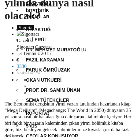
yılında dünya nasıl
ARAŞTIRMA
İSTATISTIK
olacak?
YAZARLAR
Sigorta
ALI AKTUĞ
ALI ERÜL
Sigortacı Gazetesi
DR. MEHMET MURATOĞLU
13 Temmuz 2015
0
FAZIL KARAMAN
3330
FARUK ÖMRÜUZAK
8 dakika okuma
OKAN UTKUERI
PROF. DR. SAMIM ÜNAN
SEMA TÜFEKÇILER
The Economist dergisinin yirmi yazarı tarafından hazırlanan kitap
“Mega Değişim” (Megachange: The World in 2050) dünyanın 35
RÖPORTAJ
yıl sonra nasıl bir hal alacağına dair çarpıcı tahminler içeriyor. Her
biri farklı bir yazarın kaleminden çıkan yirmi bölümlük kitaba
5N1S
göre, bizi bekleyen gelecek tahminlerimize kıyasla çok daha fazla
değişecek.
CEO’LAR KONUŞUYOR