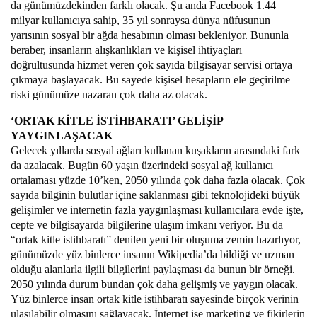
da günümüzdekinden farklı olacak. Şu anda Facebook 1.44
milyar kullanıcıya sahip, 35 yıl sonraysa dünya nüfusunun
yarısının sosyal bir ağda hesabının olması bekleniyor. Bununla
beraber, insanların alışkanlıkları ve kişisel ihtiyaçları
doğrultusunda hizmet veren çok sayıda bilgisayar servisi ortaya
çıkmaya başlayacak. Bu sayede kişisel hesapların ele geçirilme
riski günümüze nazaran çok daha az olacak.
‘ORTAK KİTLE İSTİHBARATI’ GELİŞİP
YAYGINLAŞACAK
Gelecek yıllarda sosyal ağları kullanan kuşakların arasındaki fark
da azalacak. Bugün 60 yaşın üzerindeki sosyal ağ kullanıcı
ortalaması yüzde 10’ken, 2050 yılında çok daha fazla olacak. Çok
sayıda bilginin bulutlar içine saklanması gibi teknolojideki büyük
gelişimler ve internetin fazla yaygınlaşması kullanıcılara evde işte,
cepte ve bilgisayarda bilgilerine ulaşım imkanı veriyor. Bu da
“ortak kitle istihbaratı” denilen yeni bir oluşuma zemin hazırlıyor,
günümüzde yüz binlerce insanın Wikipedia’da bildiği ve uzman
olduğu alanlarla ilgili bilgilerini paylaşması da bunun bir örneği.
2050 yılında durum bundan çok daha gelişmiş ve yaygın olacak.
Yüz binlerce insan ortak kitle istihbaratı sayesinde birçok verinin
ulaşılabilir olmasını sağlayacak. İnternet ise marketing ve fikirlerin