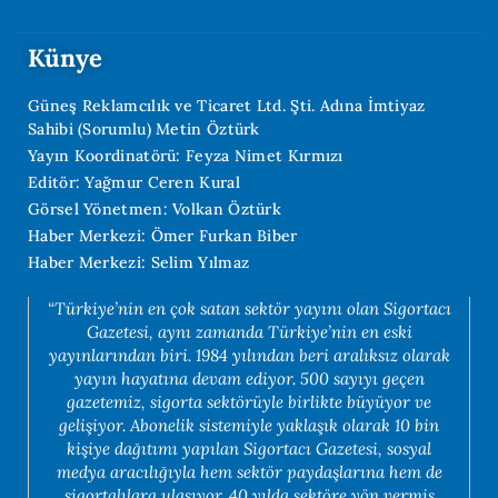
Künye
Güneş Reklamcılık ve Ticaret Ltd. Şti. Adına İmtiyaz
Sahibi (Sorumlu) Metin Öztürk
Yayın Koordinatörü: Feyza Nimet Kırmızı
Editör: Yağmur Ceren Kural
Görsel Yönetmen: Volkan Öztürk
Haber Merkezi: Ömer Furkan Biber
Haber Merkezi: Selim Yılmaz
“Türkiye’nin en çok satan sektör yayını olan Sigortacı
Gazetesi, aynı zamanda Türkiye’nin en eski
yayınlarından biri. 1984 yılından beri aralıksız olarak
yayın hayatına devam ediyor. 500 sayıyı geçen
gazetemiz, sigorta sektörüyle birlikte büyüyor ve
gelişiyor. Abonelik sistemiyle yaklaşık olarak 10 bin
kişiye dağıtımı yapılan Sigortacı Gazetesi, sosyal
medya aracılığıyla hem sektör paydaşlarına hem de
sigortalılara ulaşıyor. 40 yılda sektöre yön vermiş