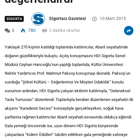
Sigortacı Gazetesi
10 Mart 2015
SIGORTA
0
780
2 dakika okuma
Yaklaşık 270 kişinin katıldığı toplantıda katılımcılar, Abant seyahatinde
doğanın güzellikleriyle buluştu. Açılış konuşmasını HDI Sigorta Genel
Müdürü Ceyhan Hancıoğlu’nun yaptığı toplantıda, Kültür Üniversitesi
Rektör Yardımcısı Prof. Mahmut Paksoy konuşmayı devraldı. Paksoy’un
sunduğu “Şirket Kültürü – Değerlerimiz Ve Müşteri Odaklılık” konulu
sunumun ardından, HDI Sigorta çalışan ekibinin katılımıyla, “Geleneksel
Tavla Turnuvası” düzenlendi. Toplantıyla beraber düzenlenen seyahatin ilk
akşamı “Karadeniz Gecesi” konseptiyle gerçekleşirken, soğuk hava
şartlarına rağmen katılımcılar Abant seyahati esnasında oldukça eğlendi.
Gala yemeği öncesinde ise, uzun dönem HDI Sigorta bünyesinde
çalışanlara “Kıdem Ödülleri” takdim edilirken gala yemeğinde sahneye