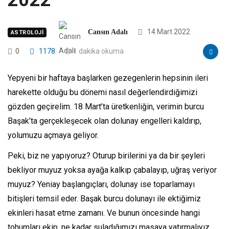
2022
14 Mart 2022
Cansın Adalı
ASTROLOJI
0
1178
1 dakika okuma
Yepyeni bir haftaya başlarken gezegenlerin hepsinin ileri
harekette olduğu bu dönemi nasıl değerlendirdiğimizi
gözden geçirelim. 18 Mart’ta üretkenliğin, verimin burcu
Başak’ta gerçekleşecek olan dolunay engelleri kaldırıp,
yolumuzu açmaya geliyor.
Peki, biz ne yapıyoruz? Oturup birilerini ya da bir şeyleri
bekliyor muyuz yoksa ayağa kalkıp çabalayıp, uğraş veriyor
muyuz? Yeniay başlangıçları, dolunay ise toparlamayı
bitişleri temsil eder. Başak burcu dolunayı ile ektiğimiz
ekinleri hasat etme zamanı. Ve bunun öncesinde hangi
tohumları ekip, ne kadar suladığımızı masaya yatırmalıyız.