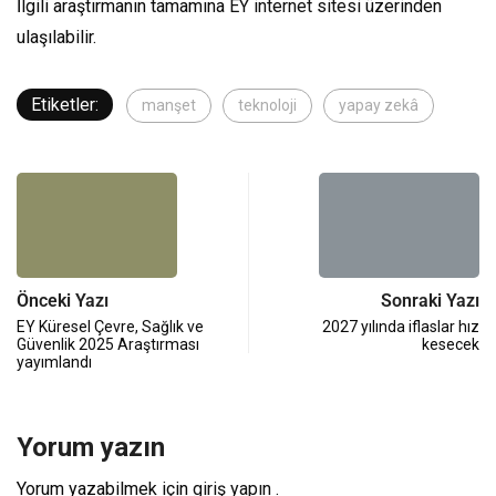
İlgili araştırmanın tamamına
EY internet sitesi
üzerinden
ulaşılabilir.
Etiketler:
manşet
teknoloji
yapay zekâ
Önceki Yazı
Sonraki Yazı
EY Küresel Çevre, Sağlık ve
2027 yılında iflaslar hız
Güvenlik 2025 Araştırması
kesecek
yayımlandı
Yorum yazın
Yorum yazabilmek için
giriş yapın
.