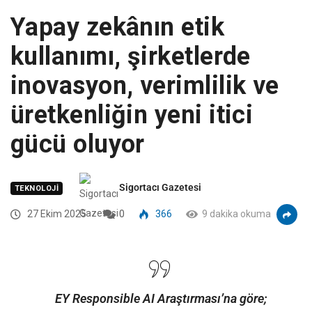
Yapay zekânın etik
kullanımı, şirketlerde
inovasyon, verimlilik ve
üretkenliğin yeni itici
gücü oluyor
Sigortacı Gazetesi
TEKNOLOJI
27 Ekim 2025
0
366
9 dakika okuma
EY Responsible AI Araştırması’na göre;