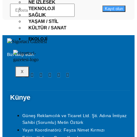
NE İZLESEK
TEKNOLOJI
Kayıt olun
SAĞLIK
YAŞAM / STIL
KÜLTÜR / SANAT
EKOLOJI
Bizi takip edin:
X
Künye
Güneş Reklamcılık ve Ticaret Ltd. Şti. Adına İmtiyaz
Sahibi (Sorumlu) Metin Öztürk
Yayın Koordinatörü: Feyza Nimet Kırmızı