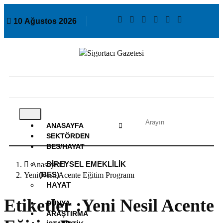
10 Ağustos 2026
ANASAYFA
SEKTÖRDEN
BES/HAYAT
BIREYSEL EMEKLILIK
Anasayfa
(BES)
Yeni Nesil Acente Eğitim Programı
HAYAT
Etiketler :Yeni Nesil Acente
DÜNYA
ARAŞTIRMA