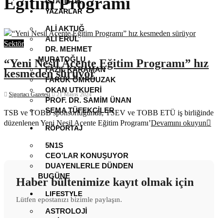
Eğitim Programı
İSTATISTIK
YAZARLAR
ALI AKTUĞ
ALI ERÜL
Sektör
DR. MEHMET
MURATOĞLU
“Yeni Nesil Acente Eğitim Programı” hız
FAZIL KARAMAN
kesmeden sürüyor
FARUK ÖMRÜUZAK
OKAN UTKUERI
Sigortacı Gazetesi
21 Mayıs 2024
PROF. DR. SAMIM ÜNAN
SEMA TÜFEKÇILER
TSB ve TOBB sponsorluğunda, TSEV ve TOBB ETÜ iş birliğinde
düzenlenen Yeni Nesil Acente Eğitim Programı’
Devamını okuyun
RÖPORTAJ
5N1S
CEO’LAR KONUŞUYOR
DUAYENLERLE DÜNDEN
BUGÜNE
Haber bültenimize kayıt olmak için
LIFESTYLE
Lütfen epostanızı bizimle paylaşın.
ASTROLOJI