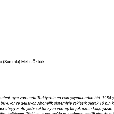
bi (Sorumlu) Metin Öztürk
zetesi, aynı zamanda Türkiye’nin en eski yayınlarından biri. 1984 y
 büyüyor ve gelişiyor. Abonelik sistemiyle yaklaşık olarak 10 bin 
lara ulaşıyor. 40 yılda sektöre yön vermiş birçok ismin köşe yazar
i belirleyen, Türkiye ve Avrupa’da düzenlenen çeşitli sigorta etk