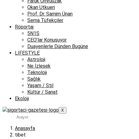
Faruk Ömrüuzak
Okan Utkueri
Prof. Dr. Samim Ünan
Sema Tüfekçiler
Röportaj
5N1S
CEO’lar Konuşuyor
Duayenlerle Dünden Bugüne
LIFESTYLE
Astroloji
Ne İzlesek
Teknoloji
Sağlık
Yaşam / Stil
Kültür / Sanat
Ekoloji
X
Anasayfa
tibet