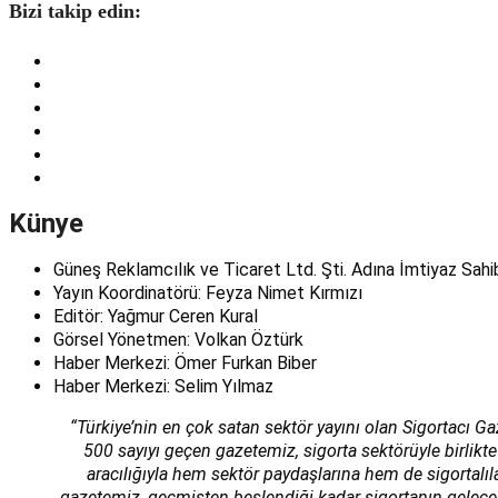
Bizi takip edin:
Künye
Güneş Reklamcılık ve Ticaret Ltd. Şti. Adına İmtiyaz Sahi
Yayın Koordinatörü: Feyza Nimet Kırmızı
Editör: Yağmur Ceren Kural
Görsel Yönetmen: Volkan Öztürk
Haber Merkezi: Ömer Furkan Biber
Haber Merkezi: Selim Yılmaz
“Türkiye’nin en çok satan sektör yayını olan Sigortacı Ga
500 sayıyı geçen gazetemiz, sigorta sektörüyle birlikte
aracılığıyla hem sektör paydaşlarına hem de sigortalı
gazetemiz, geçmişten beslendiği kadar sigortanın geleceğin