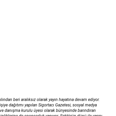
ılından beri aralıksız olarak yayın hayatına devam ediyor.
kişiye dağıtımı yapılan Sigortacı Gazetesi, sosyal medya
ı ve danışma kurulu üyesi olarak bünyesinde barındıran
inliklerine de sponsorluk yapıyor. Sektörün dünü ile yarını