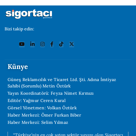
Bizi takip edin:
Künye
Güneş Reklamcılık ve Ticaret Ltd. Şti. Adına İmtiyaz
Sahibi (Sorumlu) Metin Öztürk
Yayın Koordinatörü: Feyza Nimet Kırmızı
Editör: Yağmur Ceren Kural
Görsel Yönetmen: Volkan Öztürk
Haber Merkezi: Ömer Furkan Biber
Haber Merkezi: Selim Yılmaz
“Türkiye’nin en çok satan sektör yayını olan Sigortacı