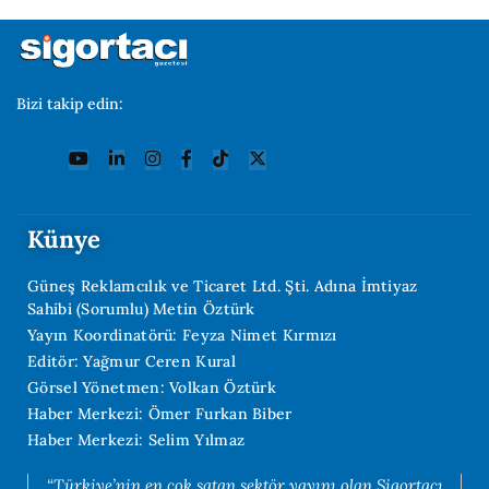
Bizi takip edin:
Künye
Güneş Reklamcılık ve Ticaret Ltd. Şti. Adına İmtiyaz
Sahibi (Sorumlu) Metin Öztürk
Yayın Koordinatörü: Feyza Nimet Kırmızı
Editör: Yağmur Ceren Kural
Görsel Yönetmen: Volkan Öztürk
Haber Merkezi: Ömer Furkan Biber
Haber Merkezi: Selim Yılmaz
“Türkiye’nin en çok satan sektör yayını olan Sigortacı