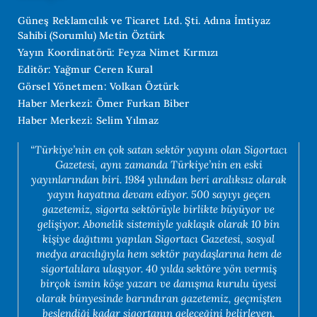
Güneş Reklamcılık ve Ticaret Ltd. Şti. Adına İmtiyaz
Sahibi (Sorumlu) Metin Öztürk
Yayın Koordinatörü: Feyza Nimet Kırmızı
Editör: Yağmur Ceren Kural
Görsel Yönetmen: Volkan Öztürk
Haber Merkezi: Ömer Furkan Biber
Haber Merkezi: Selim Yılmaz
“Türkiye’nin en çok satan sektör yayını olan Sigortacı
Gazetesi, aynı zamanda Türkiye’nin en eski
yayınlarından biri. 1984 yılından beri aralıksız olarak
yayın hayatına devam ediyor. 500 sayıyı geçen
gazetemiz, sigorta sektörüyle birlikte büyüyor ve
gelişiyor. Abonelik sistemiyle yaklaşık olarak 10 bin
kişiye dağıtımı yapılan Sigortacı Gazetesi, sosyal
medya aracılığıyla hem sektör paydaşlarına hem de
sigortalılara ulaşıyor. 40 yılda sektöre yön vermiş
birçok ismin köşe yazarı ve danışma kurulu üyesi
olarak bünyesinde barındıran gazetemiz, geçmişten
beslendiği kadar sigortanın geleceğini belirleyen,