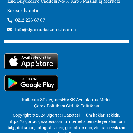
Eski Büyükdere Caddesi No:37 Kat:5 Maslak İş Merkezi
Sarıyer İstanbul
0212 256 67 67
info@sigortacigazetesi.com.tr
Kullanıcı Sözleşmesi
KVKK Aydınlatma Metni
Çerez Politikası
Gizlilik Politikası
Copyright © 2024 Sigortacı Gazetesi – Tüm hakları saklıdır.
https://sigortacigazatesi.com.tr internet sitemizde yer alan tüm
bilgi, döküman, fotoğraf, video, görüntü, metin, vb. tüm içerik izin