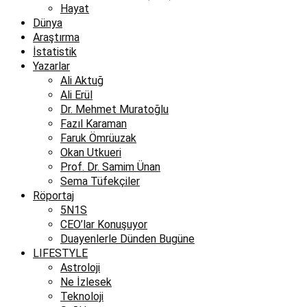
Hayat
Dünya
Araştırma
İstatistik
Yazarlar
Ali Aktuğ
Ali Erül
Dr. Mehmet Muratoğlu
Fazıl Karaman
Faruk Ömrüuzak
Okan Utkueri
Prof. Dr. Samim Ünan
Sema Tüfekçiler
Röportaj
5N1S
CEO’lar Konuşuyor
Duayenlerle Dünden Bugüne
LIFESTYLE
Astroloji
Ne İzlesek
Teknoloji