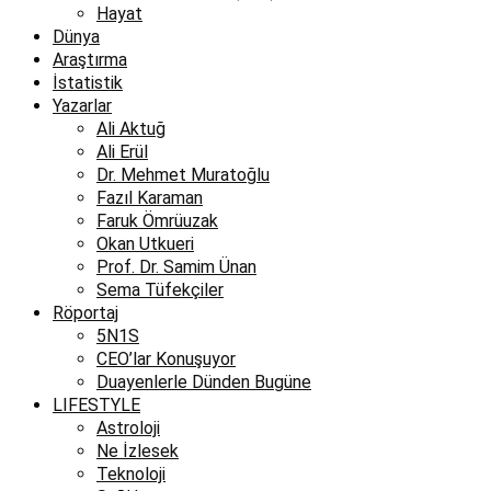
Hayat
Dünya
Araştırma
İstatistik
Yazarlar
Ali Aktuğ
Ali Erül
Dr. Mehmet Muratoğlu
Fazıl Karaman
Faruk Ömrüuzak
Okan Utkueri
Prof. Dr. Samim Ünan
Sema Tüfekçiler
Röportaj
5N1S
CEO’lar Konuşuyor
Duayenlerle Dünden Bugüne
LIFESTYLE
Astroloji
Ne İzlesek
Teknoloji