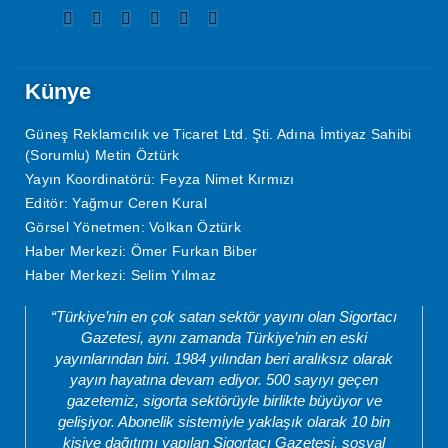
Künye
Güneş Reklamcılık ve Ticaret Ltd. Şti. Adına İmtiyaz Sahibi
(Sorumlu) Metin Öztürk
Yayın Koordinatörü: Feyza Nimet Kırmızı
Editör: Yağmur Ceren Kural
Görsel Yönetmen: Volkan Öztürk
Haber Merkezi: Ömer Furkan Biber
Haber Merkezi: Selim Yılmaz
“Türkiye’nin en çok satan sektör yayını olan Sigortacı
Gazetesi, aynı zamanda Türkiye’nin en eski
yayınlarından biri. 1984 yılından beri aralıksız olarak
yayın hayatına devam ediyor. 500 sayıyı geçen
gazetemiz, sigorta sektörüyle birlikte büyüyor ve
gelişiyor. Abonelik sistemiyle yaklaşık olarak 10 bin
kişiye dağıtımı yapılan Sigortacı Gazetesi, sosyal