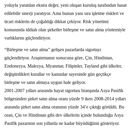
yoluyla yaratılan ekstra değer, yeni oluşan kuruluş tarafından hasat
edilebilir sinerji yaratıyor. Ama bunun yanı sıra işletme riskleri ve
ticari risklerin de çoğaldığı dikkat çekiyor. Risk yönetimi
konusunda iddialı olan şirketler birleşme ve satın alma yöntemiyle
varlıklarını güçlendiriyor.
“Birleşme ve satın alma” gelişen pazarlarda sigortayı
güçlendiriyor. Araştırmanın sonucuna göre, Çin, Hindistan,
Endonezya, Malezya, Myanmar, Filipinler, Tayland gibi ülkeler,
değiştirdikleri kurallar ve kanunlar sayesinde gün geçtikçe
birleşme ve satın almaya uygun hale geliyor.
2001-2007 yılları arasında hayat sigortası branşında Asya Pasifik
bölgesinden şirket satın alma oranı yüzde 9 iken 2008-2014 yılları
arasında şirket satın alma oranının yüzde 34’e çıktığı görüldü. Bu
oran, Çin ve Hindistan gibi dev ülkelerin içinde bulunduğu Asya
Pasifik pazarının son yıllarda ne kadar büyüdüğünü gösteriyor.