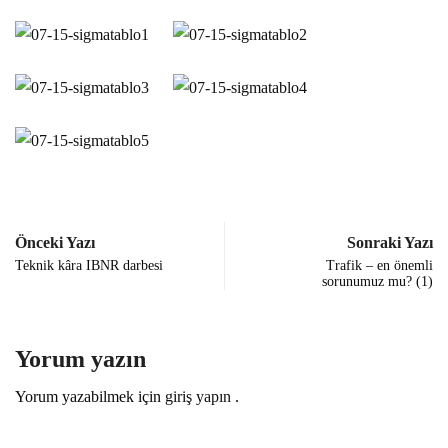
Önceki Yazı
Sonraki Yazı
Teknik kâra IBNR darbesi
Trafik – en önemli
sorunumuz mu? (1)
Yorum yazın
Yorum yazabilmek için
giriş yapın
.