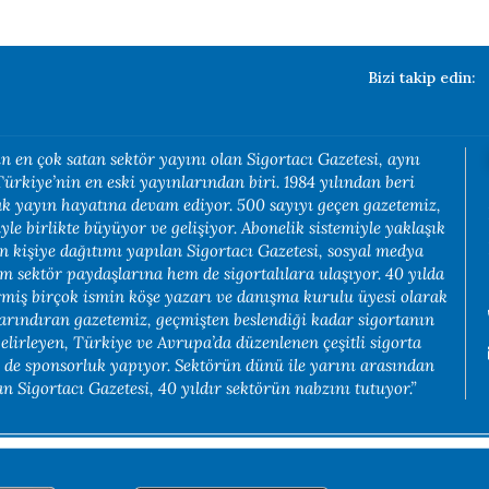
Bizi takip edin:
n en çok satan sektör yayını olan Sigortacı Gazetesi, aynı
rkiye’nin en eski yayınlarından biri. 1984 yılından beri
rak yayın hayatına devam ediyor. 500 sayıyı geçen gazetemiz,
yle birlikte büyüyor ve gelişiyor. Abonelik sistemiyle yaklaşık
in kişiye dağıtımı yapılan Sigortacı Gazetesi, sosyal medya
em sektör paydaşlarına hem de sigortalılara ulaşıyor. 40 yılda
rmiş birçok ismin köşe yazarı ve danışma kurulu üyesi olarak
arındıran gazetemiz, geçmişten beslendiği kadar sigortanın
belirleyen, Türkiye ve Avrupa’da düzenlenen çeşitli sigorta
e de sponsorluk yapıyor. Sektörün dünü ile yarını arasından
 Sigortacı Gazetesi, 40 yıldır sektörün nabzını tutuyor.”