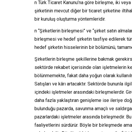
n Türk Ticaret Kanunu’na göre birleşme, iki veya d
şirketinin mevcut diğer bir ticaret şirketine ilt
bir kuruluş oluşturma yöntemleridir.
n “Şirketlerin birleşmesi” ve “şirket satın almala
birleşmesi ve hedef şirketin tasfiye edilerek tüm 
hedef şirketin hisselerinin bir bölümünü, tamame
Şirketlerin birleşme şekillerine bakmak gereki
sektörde rekabet içerisinde olan işletmelerin ke
bölünmemekte, fakat daha yoğun olarak kullanılm
Satışları ve kârı artacaktır. Sektörde bununla ilg
içindeki işletmeler arasındaki birleşmelerdir. Gi
daha fazla yaklaştıran genişleme ise ileriye do
bulunduğu pazarda, savunma amaçlı ve saldırgan am
pazarlardaki işletmeler arasında birleşmedir. Bu 
faaliyetlerini sürdürür. Böyle bir birleşmede am