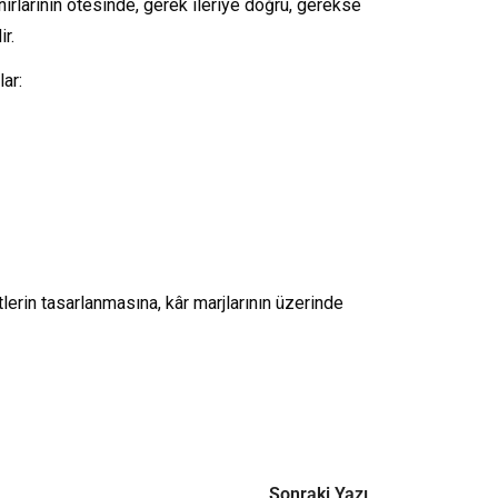
nırlarının ötesinde, gerek ileriye doğru, gerekse
r.
ar:
lerin tasarlanmasına, kâr marjlarının üzerinde
Sonraki Yazı