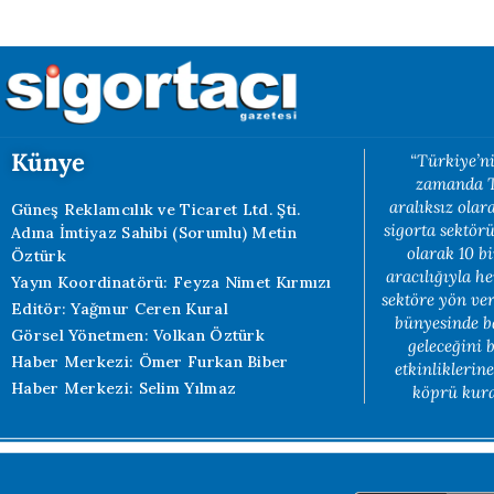
Künye
“Türkiye’ni
zamanda Tü
aralıksız ola
Güneş Reklamcılık ve Ticaret Ltd. Şti.
sigorta sektörü
Adına İmtiyaz Sahibi (Sorumlu) Metin
olarak 10 b
Öztürk
aracılığıyla h
Yayın Koordinatörü: Feyza Nimet Kırmızı
sektöre yön ve
Editör: Yağmur Ceren Kural
bünyesinde b
Görsel Yönetmen: Volkan Öztürk
geleceğini 
Haber Merkezi: Ömer Furkan Biber
etkinliklerin
Haber Merkezi: Selim Yılmaz
köprü kuran