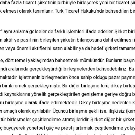
aha fazla ticaret şirketinin birbiriyle birleşerek yeni bir ticaret 
ihak etmesi olarak tanımlanır. Türk Ticaret Hukuku’nda bahsedilen bi
r” aynı anlama gelseler de farklı işlemleri ifade ederler. Şirket bir
aktif ve pasifinin birleşilen şirketin bilançosuna dahil edilmesi iş
n veya önemli aktiflerini satın alabilir ya da hedef şirketi tamam
rse, dört temel yaklaşımdan bahsetmek mümkündür. Bunların başınd
ndi aralarında gerçekleştirdiği birleşmelerden bahsedebiliriz. Bu
aktadır. İşletmenin birleşmeden önce sahip olduğu pazar payının
ili bir iki örnek gerçekleşmiştir. Bir diğer birleşme türü, dikey bir
rdi kaynaklarına yönelik gerçekleştirilen genişleme geriye doğru bir
ğru birleşme olarak ifade edilmektedir. Dikey birleşme nedenleri 
açlı olarak ayrılabilir. Üçüncü birleşme şekli ise, ilişkisiz (kar
tür birleşmeler çeşitlendirme stratejileridir. Şirket diğer bir şirk
aç büyüyerek yönetsel güç ve prestij artırmak, çeşitlendirme yoluy