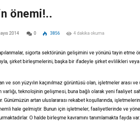
in önemi!..
ayıs 2014
0
3856
4 dakika okuma
pılanmalar, sigorta sektörünün gelişimini ve yönünü tayin etme ön
la, şirket birleşmelerini, başka bir ifadeyle şirket evlilikleri vey
n ve son yüzyılın kaçınılmaz görüntüsü olan, işletmeler arası ve 
rlığı, teknolojinin gelişmesi, buna bağlı olarak yeni faaliyet sah
tur. Günümüzün artan uluslararası rekabet koşullarında, işletmele
mli hale gelmiştir. Bunun için işletmeler; faaliyetlerinde ve yöne
vurmaktadırlar. O halde birleşme kavramını tanımlamakta fayda var.