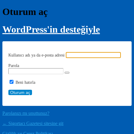
Oturum aç
WordPress'in desteğiyle
Kullanıcı adı ya da e-posta adresi
Parola
Beni hatırla
Parolanızı mı unuttunuz?
← Sigortacı Gazetesi sitesine git
Gizlilik ve Çerez Politikası