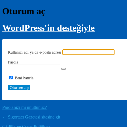
Oturum aç
WordPress'in desteğiyle
Kullanıcı adı ya da e-posta adresi
Parola
Beni hatırla
Parolanızı mı unuttunuz?
← Sigortacı Gazetesi sitesine git
Gizlilik ve Çerez Politikası