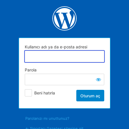
Oturum
aç
Kullanıcı adı ya da e-posta adresi
Parola
Beni hatırla
Parolanızı mı unuttunuz?
← Sigortacı Gazetesi sitesine git