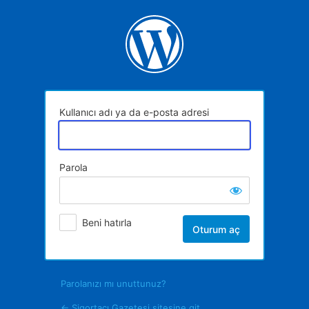
Oturum
aç
Kullanıcı adı ya da e-posta adresi
Parola
Beni hatırla
Parolanızı mı unuttunuz?
← Sigortacı Gazetesi sitesine git