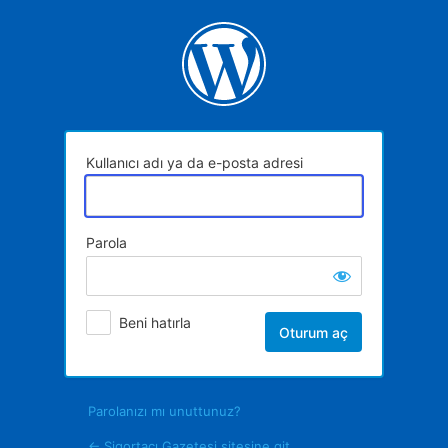
Oturum
aç
Kullanıcı adı ya da e-posta adresi
Parola
Beni hatırla
Parolanızı mı unuttunuz?
← Sigortacı Gazetesi sitesine git