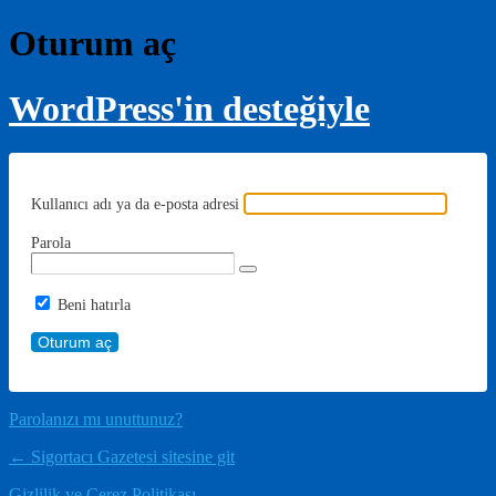
Oturum aç
WordPress'in desteğiyle
Kullanıcı adı ya da e-posta adresi
Parola
Beni hatırla
Parolanızı mı unuttunuz?
← Sigortacı Gazetesi sitesine git
Gizlilik ve Çerez Politikası