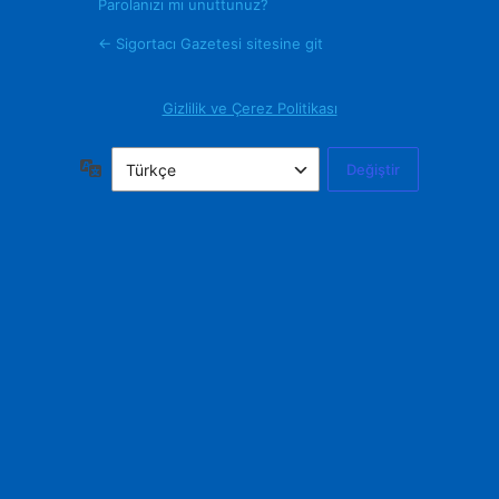
Parolanızı mı unuttunuz?
← Sigortacı Gazetesi sitesine git
Gizlilik ve Çerez Politikası
Dil