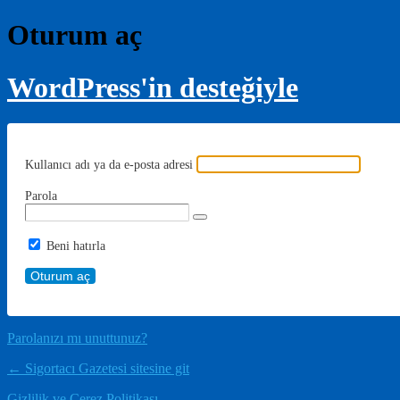
Oturum aç
WordPress'in desteğiyle
Kullanıcı adı ya da e-posta adresi
Parola
Beni hatırla
Parolanızı mı unuttunuz?
← Sigortacı Gazetesi sitesine git
Gizlilik ve Çerez Politikası