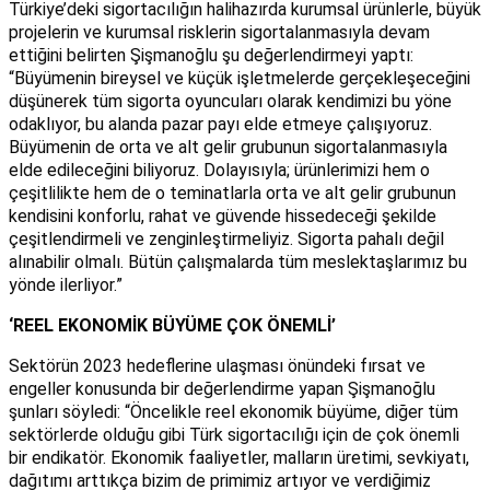
Türkiye’deki sigortacılığın halihazırda kurumsal ürünlerle, büyük
projelerin ve kurumsal risklerin sigortalanmasıyla devam
ettiğini belirten Şişmanoğlu şu değerlendirmeyi yaptı:
“Büyümenin bireysel ve küçük işletmelerde gerçekleşeceğini
düşünerek tüm sigorta oyuncuları olarak kendimizi bu yöne
odaklıyor, bu alanda pazar payı elde etmeye çalışıyoruz.
Büyümenin de orta ve alt gelir grubunun sigortalanmasıyla
elde edileceğini biliyoruz. Dolayısıyla; ürünlerimizi hem o
çeşitlilikte hem de o teminatlarla orta ve alt gelir grubunun
kendisini konforlu, rahat ve güvende hissedeceği şekilde
çeşitlendirmeli ve zenginleştirmeliyiz. Sigorta pahalı değil
alınabilir olmalı. Bütün çalışmalarda tüm meslektaşlarımız bu
yönde ilerliyor.”
‘REEL EKONOMİK BÜYÜME ÇOK ÖNEMLİ’
Sektörün 2023 hedeflerine ulaşması önündeki fırsat ve
engeller konusunda bir değerlendirme yapan Şişmanoğlu
şunları söyledi: “Öncelikle reel ekonomik büyüme, diğer tüm
sektörlerde olduğu gibi Türk sigortacılığı için de çok önemli
bir endikatör. Ekonomik faaliyetler, malların üretimi, sevkiyatı,
dağıtımı arttıkça bizim de primimiz artıyor ve verdiğimiz