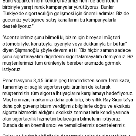
Bunu yaparken hem kendi şirketimizi hem de acenteleri
birbiriyle yarıştırarak kampanyalar yürütüyoruz. Bunlar
Türkiye’de sigortacılığın gelişmesi için önemli adımlar. Biz de
gücümüz yettiğince satış kanallarını bu kampanyalarla
destekliyoruz.”
“Acentelerimiz şunu bilmeli ki, bizim için bireysel müşteri
otomobiliyle, konutuyla, işyeriyle veya dükkanıyla bir bütün”
diyen Şişmanoğlu şöyle devam etti: “Biz hiçbir zaman sadece
şunu sigortalayalım diğerlerini sigortalamayalım demiyoruz. Biz
müşterilerimizi tüm ürünleriyle beraber aramızda görmek
istiyoruz.
Penetrasyonu 3,4,5 ürünle çeşitlendirdikten sonra ferdi kaza,
tamamlayıcı sağlık sigortası gibi ürünleri de katarak
müşterimizin tüm sigorta ihtiyaçlarını karşılamayı hedefliyoruz.
Müşterimizin; markamızı daha çok bilip, 56 yıllık Ray Sigorta’ya
daha çok güvenip bizim verdiğimiz bilgilerle doğru ve eksiksiz
sigorta hizmetini aldığını, eksiksiz teminatlarla kendi yanında
olan sigortacılık hizmetini bulacağını bilmelerini istiyoruz.
Burada da en önemli aracı ve temsilcilerimiz acentelerimiz.