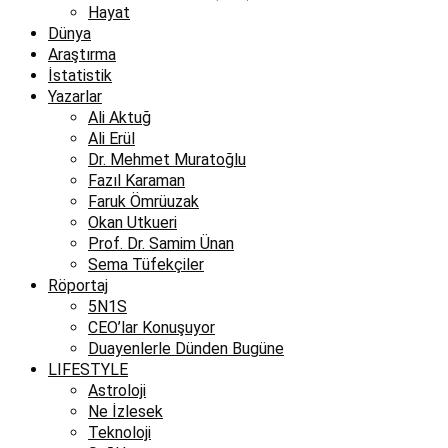
Hayat
Dünya
Araştırma
İstatistik
Yazarlar
Ali Aktuğ
Ali Erül
Dr. Mehmet Muratoğlu
Fazıl Karaman
Faruk Ömrüuzak
Okan Utkueri
Prof. Dr. Samim Ünan
Sema Tüfekçiler
Röportaj
5N1S
CEO’lar Konuşuyor
Duayenlerle Dünden Bugüne
LIFESTYLE
Astroloji
Ne İzlesek
Teknoloji