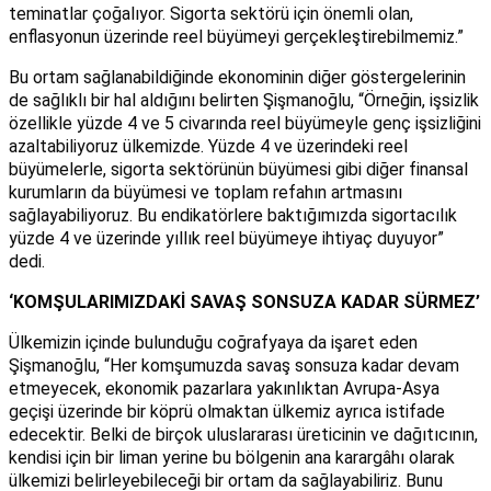
teminatlar çoğalıyor. Sigorta sektörü için önemli olan,
enflasyonun üzerinde reel büyümeyi gerçekleştirebilmemiz.”
Bu ortam sağlanabildiğinde ekonominin diğer göstergelerinin
de sağlıklı bir hal aldığını belirten Şişmanoğlu, “Örneğin, işsizlik
özellikle yüzde 4 ve 5 civarında reel büyümeyle genç işsizliğini
azaltabiliyoruz ülkemizde. Yüzde 4 ve üzerindeki reel
büyümelerle, sigorta sektörünün büyümesi gibi diğer finansal
kurumların da büyümesi ve toplam refahın artmasını
sağlayabiliyoruz. Bu endikatörlere baktığımızda sigortacılık
yüzde 4 ve üzerinde yıllık reel büyümeye ihtiyaç duyuyor”
dedi.
‘KOMŞULARIMIZDAKİ SAVAŞ SONSUZA KADAR SÜRMEZ’
Ülkemizin içinde bulunduğu coğrafyaya da işaret eden
Şişmanoğlu, “Her komşumuzda savaş sonsuza kadar devam
etmeyecek, ekonomik pazarlara yakınlıktan Avrupa-Asya
geçişi üzerinde bir köprü olmaktan ülkemiz ayrıca istifade
edecektir. Belki de birçok uluslararası üreticinin ve dağıtıcının,
kendisi için bir liman yerine bu bölgenin ana karargâhı olarak
ülkemizi belirleyebileceği bir ortam da sağlayabiliriz. Bunu