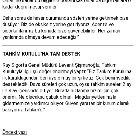
Onları ne kadar bu bilgilerle donatırsak onlar da sigortalılara o
kadar doğru mesaj verirler.
Daha sonra da hasar durumunda sözleri yerine getirmek bize
düşüyor. Biz de eksiksiz yerine getiriyoruz. Acente ve
sigortalılarımız bu konuda bize güvenebilirler. Her zaman
yanlarında olmaya devam edeceğiz.”
TAHKİM KURULU’NA TAM DESTEK
Ray Sigorta Genel Müdürü Levent Şişmanoğlu, Tahkim
Kurulu’yla ilgili şu değerlendirmeyi yaptı: “Biz Tahkim Kurulu’na
ilk kurulduğundan beri üye olmuş bir şirketiz. Çok benimsedik,
destekledik. Dava süreleri çok uzun, oysa tahkim süreleri 2 ay
ile 4 ay içerisinde bitiyor. Burada hızlanma bizim için çok
önemli. Ne olacaksa çabuk olmalı. Mağduriyetleri hızla
gidermemize yardımcı oluyor. Güven yaratan bir kurum olarak
bakıyoruz Tahkim’e.”
Önceki yazı