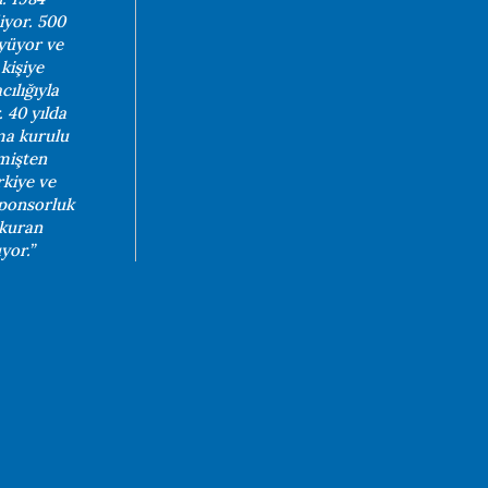
iyor. 500
üyüyor ve
 kişiye
ılığıyla
 40 yılda
ma kurulu
mişten
rkiye ve
sponsorluk
 kuran
yor.”