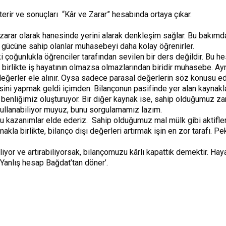
terir ve sonuçları “Kâr ve Zarar” hesabında ortaya çıkar.
zarar olarak hanesinde yerini alarak denkleşim sağlar. Bu bakımd
cüne sahip olanlar muhasebeyi daha kolay öğrenirler.
oğunlukla öğrenciler tarafından sevilen bir ders değildir. Bu hesa
la birlikte iş hayatının olmazsa olmazlarından biridir muhasebe. 
ler ele alınır. Oysa sadece parasal değerlerin söz konusu edi
sini yapmak geldi içimden. Bilançonun pasifinde yer alan kaynakla
öz benliğimiz oluşturuyor. Bir diğer kaynak ise, sahip olduğumuz
ullanabiliyor muyuz, bunu sorgulamamız lazım.
ğru kazanımlar elde ederiz. Sahip olduğumuz mal mülk gibi aktiflerin
a birlikte, bilanço dışı değerleri artırmak işin en zor tarafı. Pe
or ve artırabiliyorsak, bilançomuzu kârlı kapattık demektir. Hayatım
 ‘Yanlış hesap Bağdat’tan döner’.