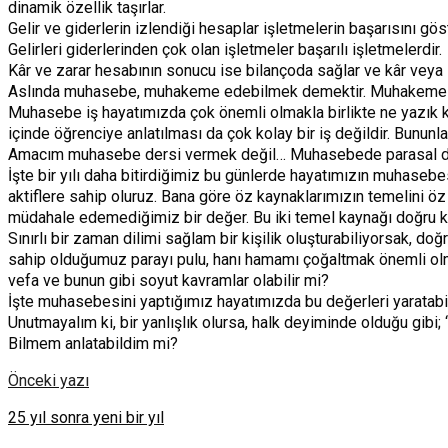
dinamik özellik taşırlar.
Gelir ve giderlerin izlendiği hesaplar işletmelerin başarısını gös
Gelirleri giderlerinden çok olan işletmeler başarılı işletmelerdir.
Kâr ve zarar hesabının sonucu ise bilançoda sağlar ve kâr veya 
Aslında muhasebe, muhakeme edebilmek demektir. Muhakeme gü
Muhasebe iş hayatımızda çok önemli olmakla birlikte ne yazık ki ç
içinde öğrenciye anlatılması da çok kolay bir iş değildir. Bunun
Amacım muhasebe dersi vermek değil… Muhasebede parasal değer
İşte bir yılı daha bitirdiğimiz bu günlerde hayatımızın muhasebe
aktiflere sahip oluruz. Bana göre öz kaynaklarımızın temelini 
müdahale edemediğimiz bir değer. Bu iki temel kaynağı doğru k
Sınırlı bir zaman dilimi sağlam bir kişilik oluşturabiliyorsak, do
sahip olduğumuz parayı pulu, hanı hamamı çoğaltmak önemli olmakl
vefa ve bunun gibi soyut kavramlar olabilir mi?
İşte muhasebesini yaptığımız hayatımızda bu değerleri yaratabiliy
Unutmayalım ki, bir yanlışlık olursa, halk deyiminde olduğu gibi;
Bilmem anlatabildim mi?
Önceki yazı
25 yıl sonra yeni bir yıl