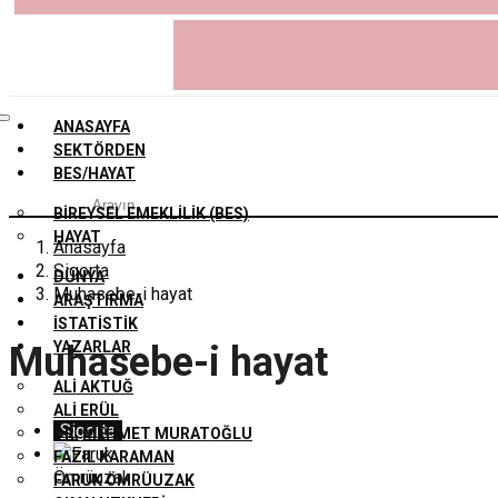
ANASAYFA
SEKTÖRDEN
BES/HAYAT
BIREYSEL EMEKLILIK (BES)
HAYAT
Anasayfa
Sigorta
DÜNYA
Muhasebe-i hayat
ARAŞTIRMA
İSTATISTIK
YAZARLAR
Muhasebe-i hayat
ALI AKTUĞ
ALI ERÜL
Sigorta
DR. MEHMET MURATOĞLU
FAZIL KARAMAN
FARUK ÖMRÜUZAK