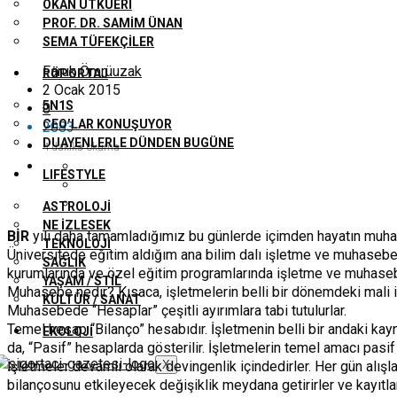
OKAN UTKUERI
PROF. DR. SAMIM ÜNAN
SEMA TÜFEKÇILER
Faruk Ömrüuzak
RÖPORTAJ
2 Ocak 2015
5N1S
0
CEO’LAR KONUŞUYOR
2083
DUAYENLERLE DÜNDEN BUGÜNE
4 dakika okuma
LIFESTYLE
ASTROLOJI
NE İZLESEK
BİR
yılı daha tamamladığımız bu günlerde içimden hayatın muh
TEKNOLOJI
Üniversitede eğitim aldığım ana bilim dalı işletme ve muhasebe. 
SAĞLIK
kurumlarında ve özel eğitim programlarında işletme ve muhase
YAŞAM / STIL
Muhasebe nedir? Kısaca, işletmelerin belli bir dönemdeki mali iş
KÜLTÜR / SANAT
Muhasebede “Hesaplar” çeşitli ayırımlara tabi tutulurlar.
Temel hesap “Bilanço” hesabıdır. İşletmenin belli bir andaki kayn
EKOLOJI
da, “Pasif” hesaplarda gösterilir. İşletmelerin temel amacı pasif
İşletmeler devamlı olarak devingenlik içindedirler. Her gün alışlar
X
bilançosunu etkileyecek değişiklik meydana getirirler ve kayıtlard