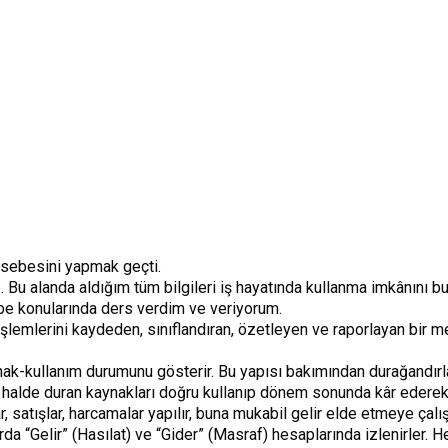
asebesini yapmak geçti.
Bu alanda aldığım tüm bilgileri iş hayatında kullanma imkânını buld
be konularında ders verdim ve veriyorum.
lemlerini kaydeden, sınıflandıran, özetleyen ve raporlayan bir met
ak-kullanım durumunu gösterir. Bu yapısı bakımından durağandırlar, 
 halde duran kaynakları doğru kullanıp dönem sonunda kâr ederek va
, satışlar, harcamalar yapılır, buna mukabil gelir elde etmeye çalışı
a “Gelir” (Hasılat) ve “Gider” (Masraf) hesaplarında izlenirler. Hem