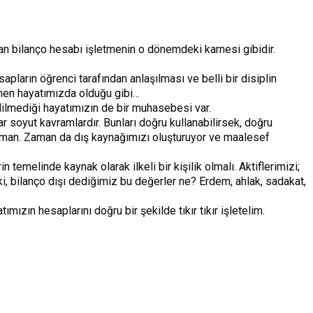
an bilanço hesabı işletmenin o dönemdeki karnesi gibidir.
pların öğrenci tarafından anlaşılması ve belli bir disiplin
Aynen hayatımızda olduğu gibi…
lmediği hayatımızın de bir muhasebesi var.
r soyut kavramlardır. Bunları doğru kullanabilirsek, doğru
 zaman. Zaman da dış kaynağımızı oluşturuyor ve maalesef
 temelinde kaynak olarak ilkeli bir kişilik olmalı. Aktiflerimizi;
ki, bilanço dışı dediğimiz bu değerler ne? Erdem, ahlak, sadakat,
ızın hesaplarını doğru bir şekilde tıkır tıkır işletelim.