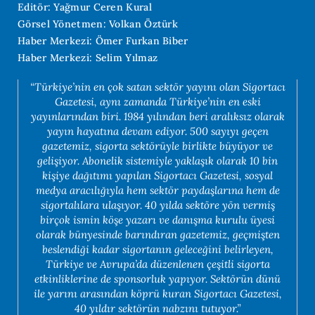
Editör: Yağmur Ceren Kural
Görsel Yönetmen: Volkan Öztürk
Haber Merkezi: Ömer Furkan Biber
Haber Merkezi: Selim Yılmaz
“Türkiye’nin en çok satan sektör yayını olan Sigortacı
Gazetesi, aynı zamanda Türkiye’nin en eski
yayınlarından biri. 1984 yılından beri aralıksız olarak
yayın hayatına devam ediyor. 500 sayıyı geçen
gazetemiz, sigorta sektörüyle birlikte büyüyor ve
gelişiyor. Abonelik sistemiyle yaklaşık olarak 10 bin
kişiye dağıtımı yapılan Sigortacı Gazetesi, sosyal
medya aracılığıyla hem sektör paydaşlarına hem de
sigortalılara ulaşıyor. 40 yılda sektöre yön vermiş
birçok ismin köşe yazarı ve danışma kurulu üyesi
olarak bünyesinde barındıran gazetemiz, geçmişten
beslendiği kadar sigortanın geleceğini belirleyen,
Türkiye ve Avrupa’da düzenlenen çeşitli sigorta
etkinliklerine de sponsorluk yapıyor. Sektörün dünü
ile yarını arasından köprü kuran Sigortacı Gazetesi,
40 yıldır sektörün nabzını tutuyor.”