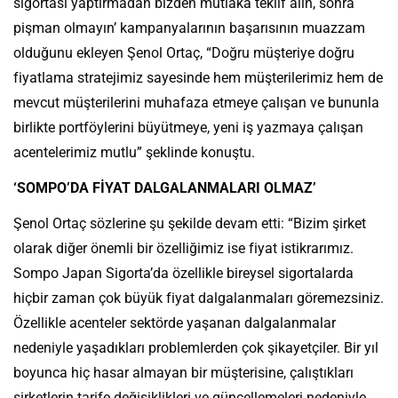
sigortası yaptırmadan bizden mutlaka teklif alın, sonra
pişman olmayın’ kampanyalarının başarısının muazzam
olduğunu ekleyen Şenol Ortaç, “Doğru müşteriye doğru
fiyatlama stratejimiz sayesinde hem müşterilerimiz hem de
mevcut müşterilerini muhafaza etmeye çalışan ve bununla
birlikte portföylerini büyütmeye, yeni iş yazmaya çalışan
acentelerimiz mutlu” şeklinde konuştu.
‘SOMPO’DA FİYAT DALGALANMALARI OLMAZ’
Şenol Ortaç sözlerine şu şekilde devam etti: “Bizim şirket
olarak diğer önemli bir özelliğimiz ise fiyat istikrarımız.
Sompo Japan Sigorta’da özellikle bireysel sigortalarda
hiçbir zaman çok büyük fiyat dalgalanmaları göremezsiniz.
Özellikle acenteler sektörde yaşanan dalgalanmalar
nedeniyle yaşadıkları problemlerden çok şikayetçiler. Bir yıl
boyunca hiç hasar almayan bir müşterisine, çalıştıkları
şirketlerin tarife değişiklikleri ve güncellemeleri nedeniyle,