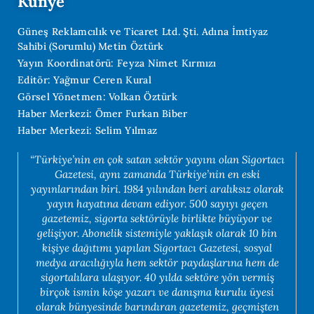
Künye
Güneş Reklamcılık ve Ticaret Ltd. Şti. Adına İmtiyaz
Sahibi (Sorumlu) Metin Öztürk
Yayın Koordinatörü: Feyza Nimet Kırmızı
Editör: Yağmur Ceren Kural
Görsel Yönetmen: Volkan Öztürk
Haber Merkezi: Ömer Furkan Biber
Haber Merkezi: Selim Yılmaz
“Türkiye’nin en çok satan sektör yayını olan Sigortacı
Gazetesi, aynı zamanda Türkiye’nin en eski
yayınlarından biri. 1984 yılından beri aralıksız olarak
yayın hayatına devam ediyor. 500 sayıyı geçen
gazetemiz, sigorta sektörüyle birlikte büyüyor ve
gelişiyor. Abonelik sistemiyle yaklaşık olarak 10 bin
kişiye dağıtımı yapılan Sigortacı Gazetesi, sosyal
medya aracılığıyla hem sektör paydaşlarına hem de
sigortalılara ulaşıyor. 40 yılda sektöre yön vermiş
birçok ismin köşe yazarı ve danışma kurulu üyesi
olarak bünyesinde barındıran gazetemiz, geçmişten