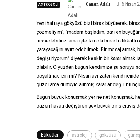
6 Nisan 
Cansın Adalı
ASTROLOJI
Yeni haftaya gökyüzü bizi biraz büyüterek, biraz
çözmeliyim”, “madem başladım, bari en büyüğünü 
hissedebiliriz; ama işte tam da burada dikkatl
yarayacağını ayırt edebilmek. Bir mesaj atmak, 
değiştiriyorum” diyerek keskin bir karar almak i
olabilir. O yüzden bugün kendimize şu soruyu s
boşaltmak için mi? Nisan ayı zaten kendi içinde h
güzel ama dürtüyle alınmış kararlar değil, bilinçl
Bugün büyük konuşmak yerine net konuşmak, her
bazen hayatı değiştiren şey büyük bir sıçrayış 
Etiketler:
astroloji
gökyüzü
güne