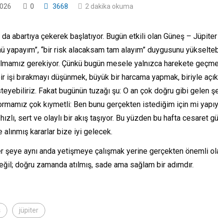
2026
0
3668
2 dakika okuma
 da abartıya çekerek başlatıyor. Bugün etkili olan Güneş – Jüpiter 
yapayım”, “bir risk alacaksam tam alayım” duygusunu yükseltebilir
i olmamız gerekiyor. Çünkü bugün mesele yalnızca harekete geçmek
bir işi bırakmayı düşünmek, büyük bir harcama yapmak, biriyle açı
steyebiliriz. Fakat bugünün tuzağı şu: O an çok doğru gibi gelen ş
ormamız çok kıymetli: Ben bunu gerçekten istediğim için mi yapı
ızlı, sert ve olaylı bir akış taşıyor. Bu yüzden bu hafta cesaret g
e alınmış kararlar bize iyi gelecek.
 şeye aynı anda yetişmeye çalışmak yerine gerçekten önemli ola
değil; doğru zamanda atılmış, sade ama sağlam bir adımdır.
ş
jüpiter