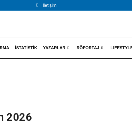
İletişim
IRMA
İSTATISTIK
YAZARLAR
RÖPORTAJ
LIFESTYL
an 2026