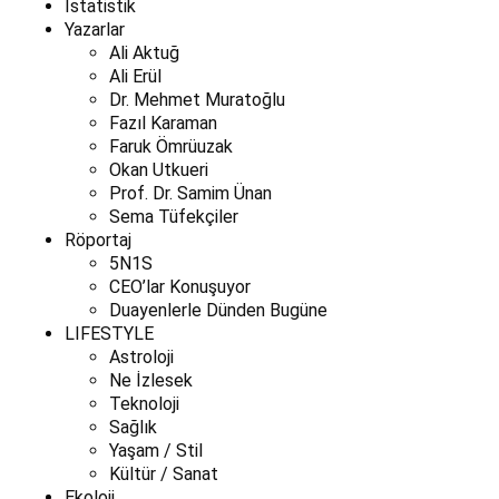
İstatistik
Yazarlar
Ali Aktuğ
Ali Erül
Dr. Mehmet Muratoğlu
Fazıl Karaman
Faruk Ömrüuzak
Okan Utkueri
Prof. Dr. Samim Ünan
Sema Tüfekçiler
Röportaj
5N1S
CEO’lar Konuşuyor
Duayenlerle Dünden Bugüne
LIFESTYLE
Astroloji
Ne İzlesek
Teknoloji
Sağlık
Yaşam / Stil
Kültür / Sanat
Ekoloji