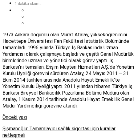
1 dakika okuma
1973 Ankara doğumlu olan Murat Atalay, yükseköğrenimini
Hacettepe Üniversitesi Fen Fakültesi İstatistik Bölümünde
tamamladı. 1996 yılında Türkiye İş Bankası’nda Uzman
Yardımcısı olarak çalışmaya başladı ve çeşitli Genel Müdürlük
birimlerinde uzman ve yönetici olarak görev yaptı. İş
Bankası’nı temsilen, Erişim Müşteri Hizmetleri A.Ş.’de Yönetim
Kurulu Üyeliği görevini sürdüren Atalay, 24 Mayıs 2011 – 31
Ekim 2014 tarihleri arasında Anadolu Hayat Emeklilik’te
Yönetim Kurulu Üyeliği yaptı. 2011 yılından itibaren Türkiye İş
Bankası Bireysel Bankacılık Pazarlama Bölümü Müdürü olan
Atalay, 1 Kasım 2014 tarihinde Anadolu Hayat Emeklilik Genel
Müdür Yardımcılığı görevine atandı.
Önceki yazı
Şişmanoğlu: Tamamlayıcı sağlık sigortası için kurallar
netleşmeli