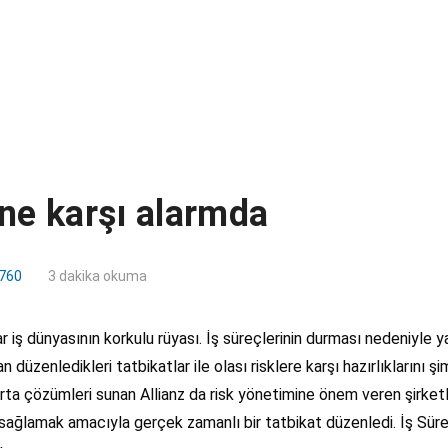
ine karşı alarmda
760
3 dakika okuma
r iş dünyasının korkulu rüyası. İş süreçlerinin durması nedeniyle 
düzenledikleri tatbikatlar ile olası risklere karşı hazırlıklarını ş
igorta çözümleri sunan Allianz da risk yönetimine önem veren şirketl
 sağlamak amacıyla gerçek zamanlı bir tatbikat düzenledi. İş Sürekl