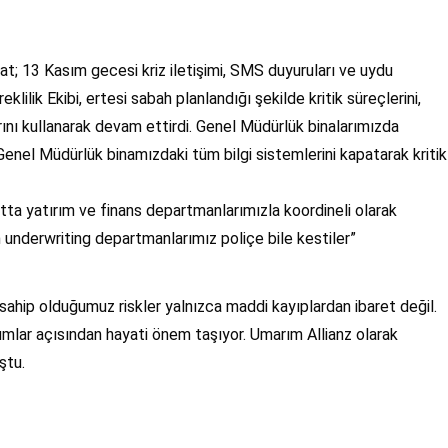
kat; 13 Kasım gecesi kriz iletişimi, SMS duyuruları ve uydu
lik Ekibi, ertesi sabah planlandığı şekilde kritik süreçlerini,
nı kullanarak devam ettirdi. Genel Müdürlük binalarımızda
Genel Müdürlük binamızdaki tüm bilgi sistemlerini kapatarak kritik
atta yatırım ve finans departmanlarımızla koordineli olarak
n underwriting departmanlarımız poliçe bile kestiler”
 sahip olduğumuz riskler yalnızca maddi kayıplardan ibaret değil.
mlar açısından hayati önem taşıyor. Umarım Allianz olarak
ştu.