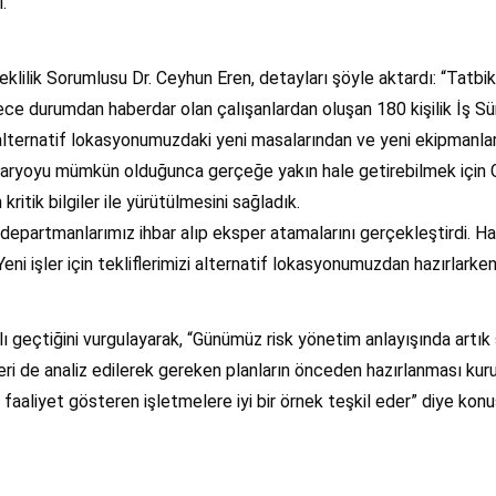
.
reklilik Sorumlusu Dr. Ceyhun Eren, detayları şöyle aktardı: “Tatbi
 durumdan haberdar olan çalışanlardan oluşan 180 kişilik İş Sürekli
lternatif lokasyonumuzdaki yeni masalarından ve yeni ekipmanları
. Senaryoyu mümkün olduğunca gerçeğe yakın hale getirebilmek için 
tik bilgiler ile yürütülmesini sağladık.
r departmanlarımız ihbar alıp eksper atamalarını gerçekleştirdi. H
ni işler için tekliflerimizi alternatif lokasyonumuzdan hazırlarke
lı geçtiğini vurgulayarak, “Günümüz risk yönetim anlayışında artık
i de analiz edilerek gereken planların önceden hazırlanması kuru
aliyet gösteren işletmelere iyi bir örnek teşkil eder” diye konu