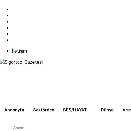
Skip
7 Ağustos 2026
to
content
İletişim
Anasayfa
Sektörden
BES/HAYAT
Dünya
Ara