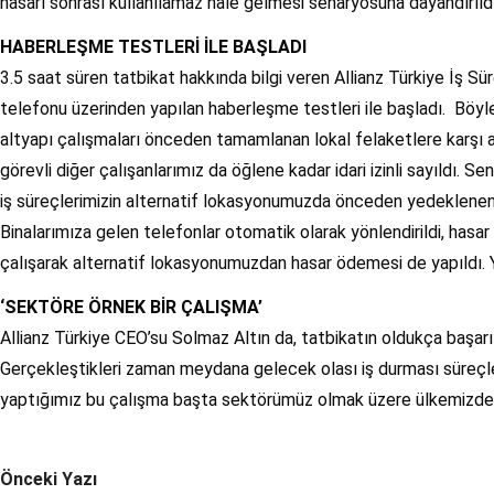
hasarı sonrası kullanılamaz hale gelmesi senaryosuna dayandırıldı
HABERLEŞME TESTLERİ İLE BAŞLADI
3.5 saat süren tatbikat hakkında bilgi veren Allianz Türkiye İş Sü
telefonu üzerinden yapılan haberleşme testleri ile başladı. Böylece
altyapı çalışmaları önceden tamamlanan lokal felaketlere karşı a
görevli diğer çalışanlarımız da öğlene kadar idari izinli sayıldı
iş süreçlerimizin alternatif lokasyonumuzda önceden yedeklenen kri
Binalarımıza gelen telefonlar otomatik olarak yönlendirildi, hasa
çalışarak alternatif lokasyonumuzdan hasar ödemesi de yapıldı. Ye
‘SEKTÖRE ÖRNEK BİR ÇALIŞMA’
Allianz Türkiye CEO’su Solmaz Altın da, tatbikatın oldukça başarı
Gerçekleştikleri zaman meydana gelecek olası iş durması süreçler
yaptığımız bu çalışma başta sektörümüz olmak üzere ülkemizde fa
Önceki Yazı